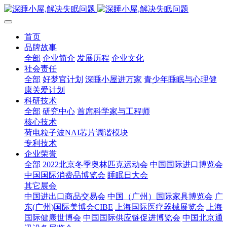
首页
品牌故事
全部
企业简介
发展历程
企业文化
社会责任
全部
好梦官计划
深睡小屋进万家
青少年睡眠与心理健
康关爱计划
科研技术
全部
研究中心
首席科学家与工程师
核心技术
荷电粒子波NAI芯片调谐模块
专利技术
企业荣誉
全部
2022北京冬季奥林匹克运动会
中国国际进口博览会
中国国际消费品博览会
睡眠日大会
其它展会
中国进出口商品交易会
中国（广州）国际家具博览会
广
东(广州)国际美博会CIBE
上海国际医疗器械展览会
上海
国际健康世博会
中国国际供应链促进博览会
中国北京通