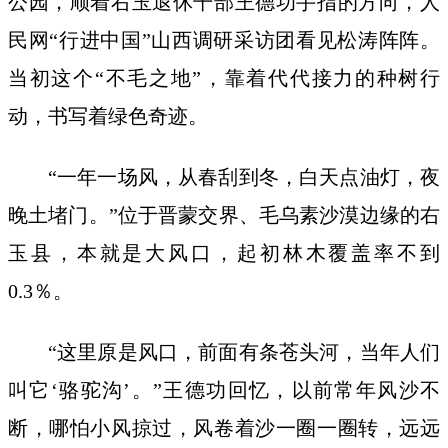
公园，顺着右玉退休干部王德功手指的方向，人
民网“行进中国”山西调研采访团看见松涛阵阵。
当初这个“不毛之地”，靠着代代接力的种树行
动，书写着绿色奇迹。
“一年一场风，从春刮到冬，白天点油灯，夜
晚土堵门。”位于晋蒙交界、毛乌素沙漠边缘的右
玉县，本就是大风口，起初林木覆盖率不到
0.3％。
“这里原是风口，前面有条苍头河，当年人们
叫它‘骆驼沟’。”王德功回忆，以前常年风沙不
断，哪怕小风掠过，风卷着沙一圈一圈转，远远