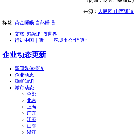
(责编：赵芳、桑莉媛)
来源：
人民网-山西频道
标签:
黄金睡眠
自然睡眠
文旅“超级IP”闯世界
行进中国｜听，一座城市会“呼吸”
企业动态更新
新闻媒体报道
企业动态
睡眠知识
城市动态
全部
北京
上海
广东
江苏
山东
浙江