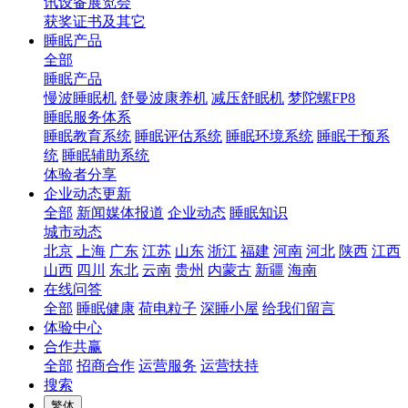
讯设备展览会
获奖证书及其它
睡眠产品
全部
睡眠产品
慢波睡眠机
舒曼波康养机
减压舒眠机
梦陀螺FP8
睡眠服务体系
睡眠教育系统
睡眠评估系统
睡眠环境系统
睡眠干预系
统
睡眠辅助系统
体验者分享
企业动态更新
全部
新闻媒体报道
企业动态
睡眠知识
城市动态
北京
上海
广东
江苏
山东
浙江
福建
河南
河北
陕西
江西
山西
四川
东北
云南
贵州
内蒙古
新疆
海南
在线问答
全部
睡眠健康
荷电粒子
深睡小屋
给我们留言
体验中心
合作共赢
全部
招商合作
运营服务
运营扶持
搜索
繁体