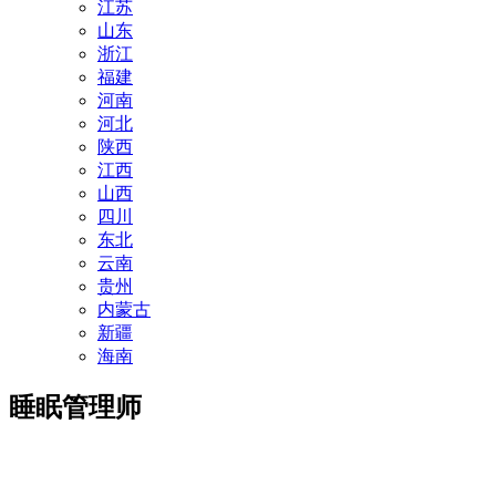
江苏
山东
浙江
福建
河南
河北
陕西
江西
山西
四川
东北
云南
贵州
内蒙古
新疆
海南
睡眠管理师