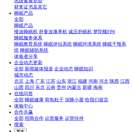
讯设备展览会
获奖证书及其它
睡眠产品
全部
睡眠产品
慢波睡眠机
舒曼波康养机
减压舒眠机
梦陀螺FP8
睡眠服务体系
睡眠教育系统
睡眠评估系统
睡眠环境系统
睡眠干预系
统
睡眠辅助系统
体验者分享
企业动态更新
全部
新闻媒体报道
企业动态
睡眠知识
城市动态
北京
上海
广东
江苏
山东
浙江
福建
河南
河北
陕西
江西
山西
四川
东北
云南
贵州
内蒙古
新疆
海南
在线问答
全部
睡眠健康
荷电粒子
深睡小屋
给我们留言
体验中心
合作共赢
全部
招商合作
运营服务
运营扶持
搜索
繁体