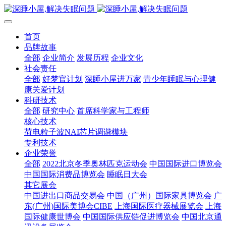
首页
品牌故事
全部
企业简介
发展历程
企业文化
社会责任
全部
好梦官计划
深睡小屋进万家
青少年睡眠与心理健
康关爱计划
科研技术
全部
研究中心
首席科学家与工程师
核心技术
荷电粒子波NAI芯片调谐模块
专利技术
企业荣誉
全部
2022北京冬季奥林匹克运动会
中国国际进口博览会
中国国际消费品博览会
睡眠日大会
其它展会
中国进出口商品交易会
中国（广州）国际家具博览会
广
东(广州)国际美博会CIBE
上海国际医疗器械展览会
上海
国际健康世博会
中国国际供应链促进博览会
中国北京通