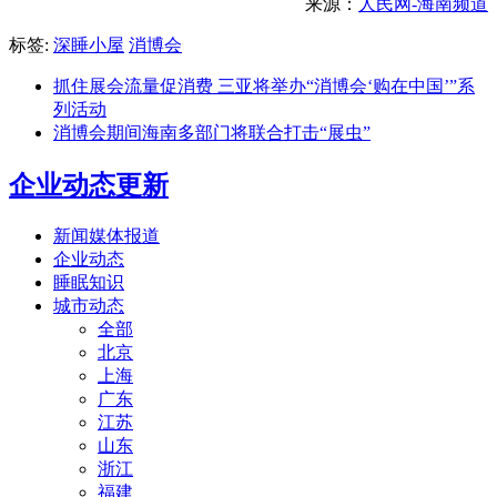
来源：
人民网-海南频道
标签:
深睡小屋
消博会
抓住展会流量促消费 三亚将举办“消博会‘购在中国’”系
列活动
消博会期间海南多部门将联合打击“展虫”
企业动态更新
新闻媒体报道
企业动态
睡眠知识
城市动态
全部
北京
上海
广东
江苏
山东
浙江
福建