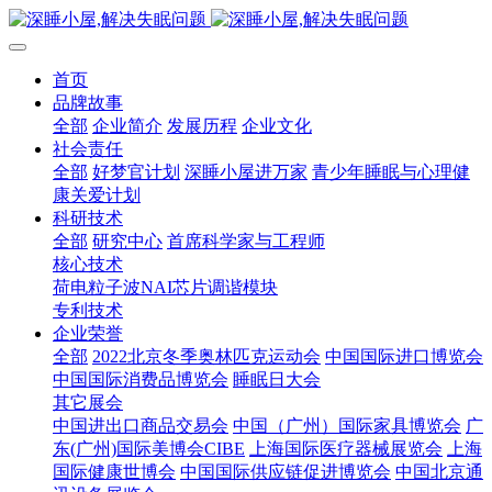
首页
品牌故事
全部
企业简介
发展历程
企业文化
社会责任
全部
好梦官计划
深睡小屋进万家
青少年睡眠与心理健
康关爱计划
科研技术
全部
研究中心
首席科学家与工程师
核心技术
荷电粒子波NAI芯片调谐模块
专利技术
企业荣誉
全部
2022北京冬季奥林匹克运动会
中国国际进口博览会
中国国际消费品博览会
睡眠日大会
其它展会
中国进出口商品交易会
中国（广州）国际家具博览会
广
东(广州)国际美博会CIBE
上海国际医疗器械展览会
上海
国际健康世博会
中国国际供应链促进博览会
中国北京通