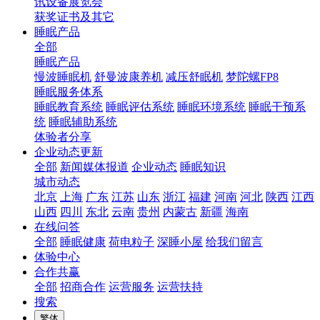
讯设备展览会
获奖证书及其它
睡眠产品
全部
睡眠产品
慢波睡眠机
舒曼波康养机
减压舒眠机
梦陀螺FP8
睡眠服务体系
睡眠教育系统
睡眠评估系统
睡眠环境系统
睡眠干预系
统
睡眠辅助系统
体验者分享
企业动态更新
全部
新闻媒体报道
企业动态
睡眠知识
城市动态
北京
上海
广东
江苏
山东
浙江
福建
河南
河北
陕西
江西
山西
四川
东北
云南
贵州
内蒙古
新疆
海南
在线问答
全部
睡眠健康
荷电粒子
深睡小屋
给我们留言
体验中心
合作共赢
全部
招商合作
运营服务
运营扶持
搜索
繁体