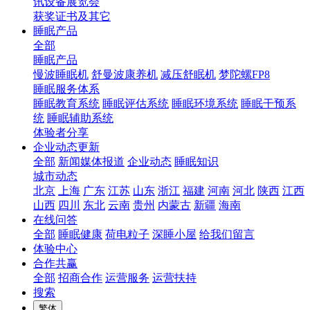
讯设备展览会
获奖证书及其它
睡眠产品
全部
睡眠产品
慢波睡眠机
舒曼波康养机
减压舒眠机
梦陀螺FP8
睡眠服务体系
睡眠教育系统
睡眠评估系统
睡眠环境系统
睡眠干预系
统
睡眠辅助系统
体验者分享
企业动态更新
全部
新闻媒体报道
企业动态
睡眠知识
城市动态
北京
上海
广东
江苏
山东
浙江
福建
河南
河北
陕西
江西
山西
四川
东北
云南
贵州
内蒙古
新疆
海南
在线问答
全部
睡眠健康
荷电粒子
深睡小屋
给我们留言
体验中心
合作共赢
全部
招商合作
运营服务
运营扶持
搜索
繁体