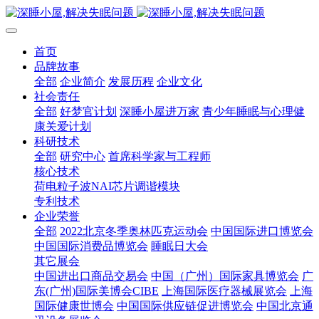
首页
品牌故事
全部
企业简介
发展历程
企业文化
社会责任
全部
好梦官计划
深睡小屋进万家
青少年睡眠与心理健
康关爱计划
科研技术
全部
研究中心
首席科学家与工程师
核心技术
荷电粒子波NAI芯片调谐模块
专利技术
企业荣誉
全部
2022北京冬季奥林匹克运动会
中国国际进口博览会
中国国际消费品博览会
睡眠日大会
其它展会
中国进出口商品交易会
中国（广州）国际家具博览会
广
东(广州)国际美博会CIBE
上海国际医疗器械展览会
上海
国际健康世博会
中国国际供应链促进博览会
中国北京通