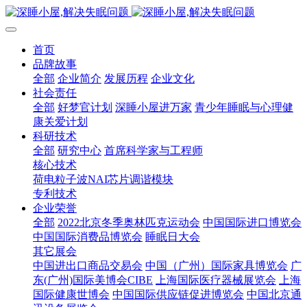
首页
品牌故事
全部
企业简介
发展历程
企业文化
社会责任
全部
好梦官计划
深睡小屋进万家
青少年睡眠与心理健
康关爱计划
科研技术
全部
研究中心
首席科学家与工程师
核心技术
荷电粒子波NAI芯片调谐模块
专利技术
企业荣誉
全部
2022北京冬季奥林匹克运动会
中国国际进口博览会
中国国际消费品博览会
睡眠日大会
其它展会
中国进出口商品交易会
中国（广州）国际家具博览会
广
东(广州)国际美博会CIBE
上海国际医疗器械展览会
上海
国际健康世博会
中国国际供应链促进博览会
中国北京通