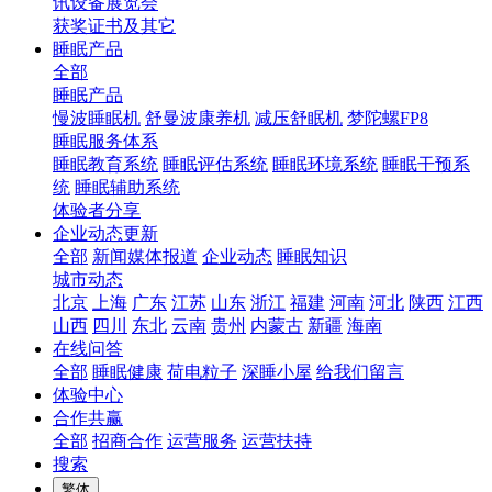
讯设备展览会
获奖证书及其它
睡眠产品
全部
睡眠产品
慢波睡眠机
舒曼波康养机
减压舒眠机
梦陀螺FP8
睡眠服务体系
睡眠教育系统
睡眠评估系统
睡眠环境系统
睡眠干预系
统
睡眠辅助系统
体验者分享
企业动态更新
全部
新闻媒体报道
企业动态
睡眠知识
城市动态
北京
上海
广东
江苏
山东
浙江
福建
河南
河北
陕西
江西
山西
四川
东北
云南
贵州
内蒙古
新疆
海南
在线问答
全部
睡眠健康
荷电粒子
深睡小屋
给我们留言
体验中心
合作共赢
全部
招商合作
运营服务
运营扶持
搜索
繁体