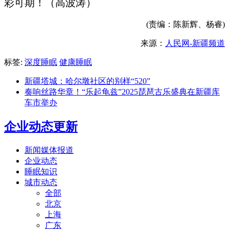
彩可期！（高波涛）
(责编：陈新辉、杨睿)
来源：
人民网-新疆频道
标签:
深度睡眠
健康睡眠
新疆塔城：哈尔墩社区的别样“520”
奏响丝路华章！“乐起龟兹”2025琵琶古乐盛典在新疆库
车市举办
企业动态更新
新闻媒体报道
企业动态
睡眠知识
城市动态
全部
北京
上海
广东