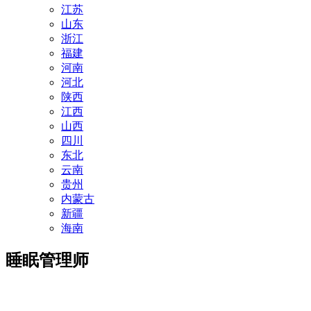
江苏
山东
浙江
福建
河南
河北
陕西
江西
山西
四川
东北
云南
贵州
内蒙古
新疆
海南
睡眠管理师