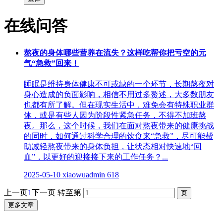
在线问答
熬夜的身体哪些营养在流失？这样吃帮你把亏空的元
气“急救”回来！
睡眠是维持身体健康不可或缺的一个环节，长期熬夜对
身心造成的负面影响，相信不用过多赘述，大多数朋友
也都有所了解。但在现实生活中，难免会有特殊职业群
体，或是有些人因为阶段性紧急任务，不得不加班熬
夜。那么，这个时候，我们在面对熬夜带来的健康挑战
的同时，如何通过科学合理的饮食来“急救”，尽可能帮
助减轻熬夜带来的身体负担，让状态相对快速地“回
血”，以更好的迎接接下来的工作任务？...
2025-05-10
xiaowuadmin
618
上一页
1
下一页
转至第
更多文章