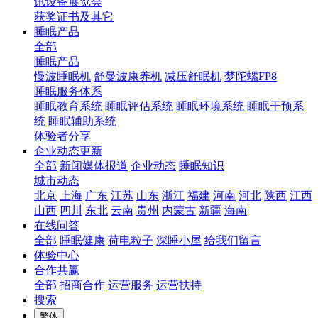
讯设备展览会
获奖证书及其它
睡眠产品
全部
睡眠产品
慢波睡眠机
舒曼波康养机
减压舒眠机
梦陀螺FP8
睡眠服务体系
睡眠教育系统
睡眠评估系统
睡眠环境系统
睡眠干预系
统
睡眠辅助系统
体验者分享
企业动态更新
全部
新闻媒体报道
企业动态
睡眠知识
城市动态
北京
上海
广东
江苏
山东
浙江
福建
河南
河北
陕西
江西
山西
四川
东北
云南
贵州
内蒙古
新疆
海南
在线问答
全部
睡眠健康
荷电粒子
深睡小屋
给我们留言
体验中心
合作共赢
全部
招商合作
运营服务
运营扶持
搜索
繁体