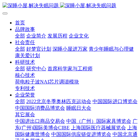
首页
品牌故事
全部
企业简介
发展历程
企业文化
社会责任
全部
好梦官计划
深睡小屋进万家
青少年睡眠与心理健
康关爱计划
科研技术
全部
研究中心
首席科学家与工程师
核心技术
荷电粒子波NAI芯片调谐模块
专利技术
企业荣誉
全部
2022北京冬季奥林匹克运动会
中国国际进口博览会
中国国际消费品博览会
睡眠日大会
其它展会
中国进出口商品交易会
中国（广州）国际家具博览会
广
东(广州)国际美博会CIBE
上海国际医疗器械展览会
上海
国际健康世博会
中国国际供应链促进博览会
中国北京通