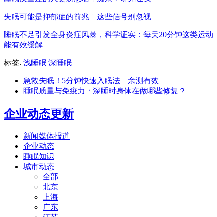
失眠可能是抑郁症的前兆！这些信号别忽视
睡眠不足引发全身炎症风暴，科学证实：每天20分钟这类运动
能有效缓解
标签:
浅睡眠
深睡眠
急救失眠！5分钟快速入眠法，亲测有效
睡眠质量与免疫力：深睡时身体在做哪些修复？
企业动态更新
新闻媒体报道
企业动态
睡眠知识
城市动态
全部
北京
上海
广东