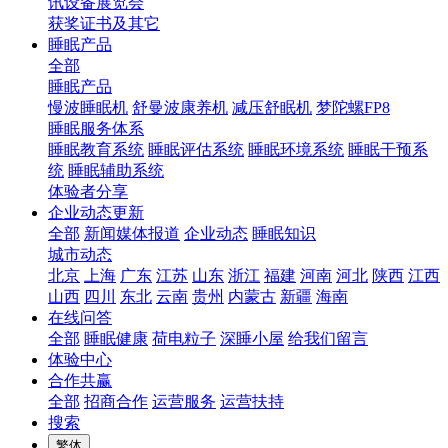
讯设备展览会
获奖证书及其它
睡眠产品
全部
睡眠产品
慢波睡眠机
舒曼波康养机
减压舒眠机
梦陀螺FP8
睡眠服务体系
睡眠教育系统
睡眠评估系统
睡眠环境系统
睡眠干预系
统
睡眠辅助系统
体验者分享
企业动态更新
全部
新闻媒体报道
企业动态
睡眠知识
城市动态
北京
上海
广东
江苏
山东
浙江
福建
河南
河北
陕西
江西
山西
四川
东北
云南
贵州
内蒙古
新疆
海南
在线问答
全部
睡眠健康
荷电粒子
深睡小屋
给我们留言
体验中心
合作共赢
全部
招商合作
运营服务
运营扶持
搜索
繁体