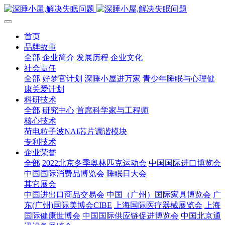
首页
品牌故事
全部
企业简介
发展历程
企业文化
社会责任
全部
好梦官计划
深睡小屋进万家
青少年睡眠与心理健
康关爱计划
科研技术
全部
研究中心
首席科学家与工程师
核心技术
荷电粒子波NAI芯片调谐模块
专利技术
企业荣誉
全部
2022北京冬季奥林匹克运动会
中国国际进口博览会
中国国际消费品博览会
睡眠日大会
其它展会
中国进出口商品交易会
中国（广州）国际家具博览会
广
东(广州)国际美博会CIBE
上海国际医疗器械展览会
上海
国际健康世博会
中国国际供应链促进博览会
中国北京通