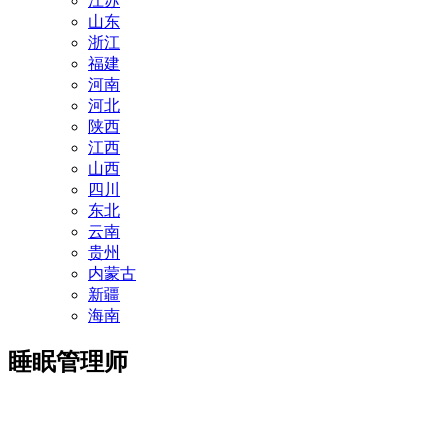
江苏
山东
浙江
福建
河南
河北
陕西
江西
山西
四川
东北
云南
贵州
内蒙古
新疆
海南
睡眠管理师