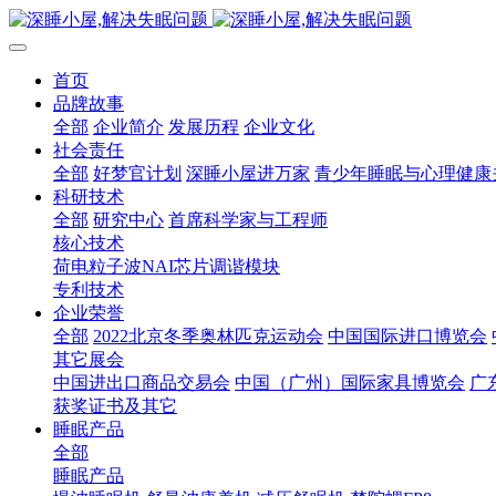
首页
品牌故事
全部
企业简介
发展历程
企业文化
社会责任
全部
好梦官计划
深睡小屋进万家
青少年睡眠与心理健康
科研技术
全部
研究中心
首席科学家与工程师
核心技术
荷电粒子波NAI芯片调谐模块
专利技术
企业荣誉
全部
2022北京冬季奥林匹克运动会
中国国际进口博览会
其它展会
中国进出口商品交易会
中国（广州）国际家具博览会
广
获奖证书及其它
睡眠产品
全部
睡眠产品