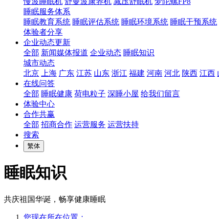
慢波睡眠机
舒曼波康养机
减压舒眠机
梦陀螺FP8
睡眠服务体系
睡眠教育系统
睡眠评估系统
睡眠环境系统
睡眠干预系统
体验者分享
企业动态更新
全部
新闻媒体报道
企业动态
睡眠知识
城市动态
北京
上海
广东
江苏
山东
浙江
福建
河南
河北
陕西
江西
在线问答
全部
睡眠健康
荷电粒子
深睡小屋
给我们留言
体验中心
合作共赢
全部
招商合作
运营服务
运营扶持
搜索
繁体
睡眠知识
共庆祖国华诞，畅享健康睡眠
您现在所在位置：