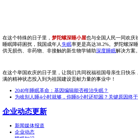
在这个特殊的日子里，
梦陀螺深睡小屋
也与全国人民一同欢庆
睡眠障碍困扰，我国成年人
失眠
率更是高达38.2%。梦陀
供无损伤、非药物、非接触的新生物学辅助
深度睡眠
解决方案
在这个举国欢庆的日子里，让我们共同祝福祖国母亲生日快乐
满的精神状态投入到为祖国建设贡献力量的事业中！
2040年睡眠革命：基因编辑能否根治失眠？
为啥别人睡4小时就够，你睡8小时还犯困？关键原因终
企业动态更新
新闻媒体报道
企业动态