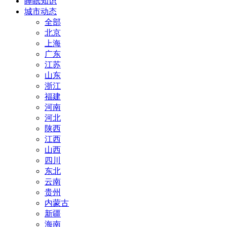
睡眠知识
城市动态
全部
北京
上海
广东
江苏
山东
浙江
福建
河南
河北
陕西
江西
山西
四川
东北
云南
贵州
内蒙古
新疆
海南