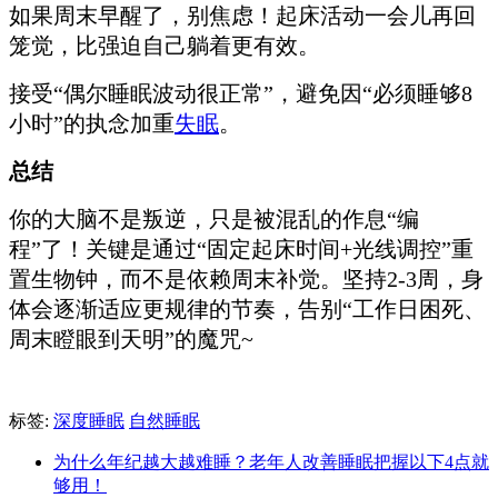
如果周末早醒了，别焦虑！起床活动一会儿再回
笼觉，比强迫自己躺着更有效。
接受“偶尔睡眠波动很正常”，避免因“必须睡够8
小时”的执念加重
失眠
。
总结
你的大脑不是叛逆，只是被混乱的作息“编
程”了！关键是通过“固定起床时间+光线调控”重
置生物钟，而不是依赖周末补觉。坚持2-3周，身
体会逐渐适应更规律的节奏，告别“工作日困死、
周末瞪眼到天明”的魔咒~
标签:
深度睡眠
自然睡眠
为什么年纪越大越难睡？老年人改善睡眠把握以下4点就
够用！