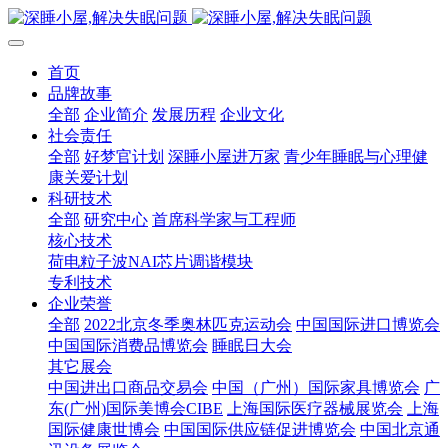
首页
品牌故事
全部
企业简介
发展历程
企业文化
社会责任
全部
好梦官计划
深睡小屋进万家
青少年睡眠与心理健
康关爱计划
科研技术
全部
研究中心
首席科学家与工程师
核心技术
荷电粒子波NAI芯片调谐模块
专利技术
企业荣誉
全部
2022北京冬季奥林匹克运动会
中国国际进口博览会
中国国际消费品博览会
睡眠日大会
其它展会
中国进出口商品交易会
中国（广州）国际家具博览会
广
东(广州)国际美博会CIBE
上海国际医疗器械展览会
上海
国际健康世博会
中国国际供应链促进博览会
中国北京通