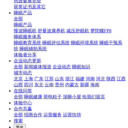
讯设备展览会
获奖证书及其它
睡眠产品
全部
睡眠产品
慢波睡眠机
舒曼波康养机
减压舒眠机
梦陀螺FP8
睡眠服务体系
睡眠教育系统
睡眠评估系统
睡眠环境系统
睡眠干预系
统
睡眠辅助系统
体验者分享
企业动态更新
全部
新闻媒体报道
企业动态
睡眠知识
城市动态
北京
上海
广东
江苏
山东
浙江
福建
河南
河北
陕西
江西
山西
四川
东北
云南
贵州
内蒙古
新疆
海南
在线问答
全部
睡眠健康
荷电粒子
深睡小屋
给我们留言
体验中心
合作共赢
全部
招商合作
运营服务
运营扶持
搜索
繁体