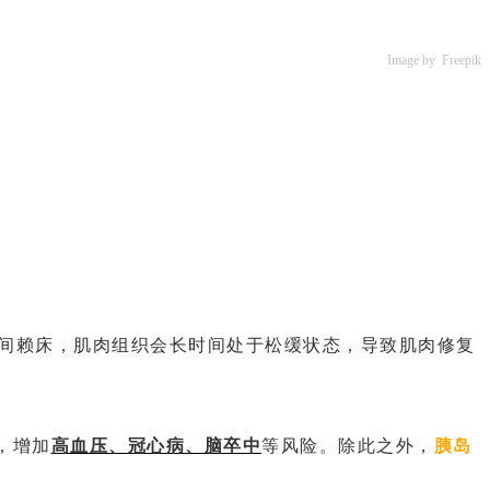
Image by Freepik
间赖床，肌肉组织会长时间处于松缓状态，导致肌肉修复
，增加
高血压、冠心病、脑卒中
等风险。除此之外，
胰岛