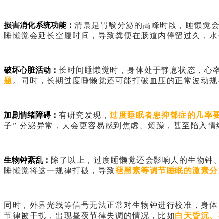
损害消化系统功能：
清晨是胃酸分泌的高峰时段，睡懒觉
睡懒觉会延长空腹时间，导致粪便在肠道内停留过久，水
破坏心脏活动：
长时间睡懒觉时，身体处于静息状态，心
题
。同时，长期过度睡懒觉还可能打破血压的正常波动规
加剧情绪障碍：
有研究发现，
过度睡眠者患抑郁症的几率
子” 分泌异常，人会更容易感到焦虑、烦躁，甚至陷入情
生物钟紊乱：
除了以上，过度睡懒觉还会影响人的生物钟
睡懒觉将这一规律打破，导致
褪黑素等调节睡眠的激素分
同时，外界光线等信号无法正常对生物钟进行校准，身体
节律被干扰，出现昼夜节律失调的情况，比如
白天昏沉、