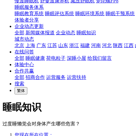
慢波睡眠机
舒曼波康养机
减压舒眠机
梦陀螺FP8
睡眠服务体系
睡眠教育系统
睡眠评估系统
睡眠环境系统
睡眠干预系统
体验者分享
企业动态更新
全部
新闻媒体报道
企业动态
睡眠知识
城市动态
北京
上海
广东
江苏
山东
浙江
福建
河南
河北
陕西
江西
在线问答
全部
睡眠健康
荷电粒子
深睡小屋
给我们留言
体验中心
合作共赢
全部
招商合作
运营服务
运营扶持
搜索
繁体
睡眠知识
过度睡懒觉会对身体产生哪些危害？
您现在所在位置：