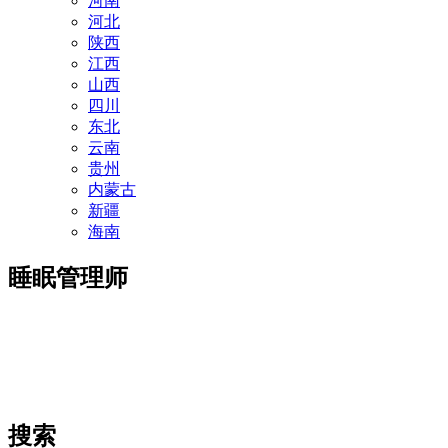
河南
河北
陕西
江西
山西
四川
东北
云南
贵州
内蒙古
新疆
海南
睡眠管理师
搜索