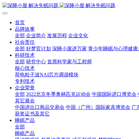
首页
品牌故事
全部
企业简介
发展历程
企业文化
社会责任
全部
好梦官计划
深睡小屋进万家
青少年睡眠与心理健康
科研技术
全部
研究中心
首席科学家与工程师
核心技术
荷电粒子波NAI芯片调谐模块
专利技术
企业荣誉
全部
2022北京冬季奥林匹克运动会
中国国际进口博览会
其它展会
中国进出口商品交易会
中国（广州）国际家具博览会
广
获奖证书及其它
睡眠产品
全部
睡眠产品