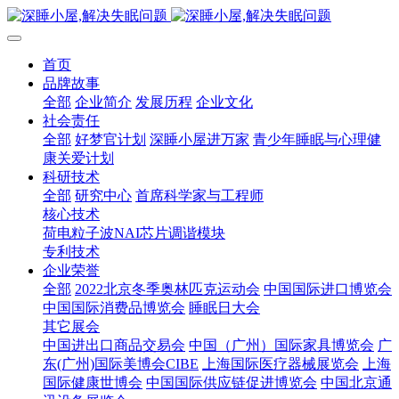
首页
品牌故事
全部
企业简介
发展历程
企业文化
社会责任
全部
好梦官计划
深睡小屋进万家
青少年睡眠与心理健
康关爱计划
科研技术
全部
研究中心
首席科学家与工程师
核心技术
荷电粒子波NAI芯片调谐模块
专利技术
企业荣誉
全部
2022北京冬季奥林匹克运动会
中国国际进口博览会
中国国际消费品博览会
睡眠日大会
其它展会
中国进出口商品交易会
中国（广州）国际家具博览会
广
东(广州)国际美博会CIBE
上海国际医疗器械展览会
上海
国际健康世博会
中国国际供应链促进博览会
中国北京通