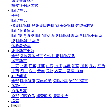
讯设备展览会
获奖证书及其它
睡眠产品
全部
睡眠产品
慢波睡眠机
舒曼波康养机
减压舒眠机
梦陀螺FP8
睡眠服务体系
睡眠教育系统
睡眠评估系统
睡眠环境系统
睡眠干预系
统
睡眠辅助系统
体验者分享
企业动态更新
全部
新闻媒体报道
企业动态
睡眠知识
城市动态
北京
上海
广东
江苏
山东
浙江
福建
河南
河北
陕西
江西
山西
四川
东北
云南
贵州
内蒙古
新疆
海南
在线问答
全部
睡眠健康
荷电粒子
深睡小屋
给我们留言
体验中心
合作共赢
全部
招商合作
运营服务
运营扶持
搜索
繁体