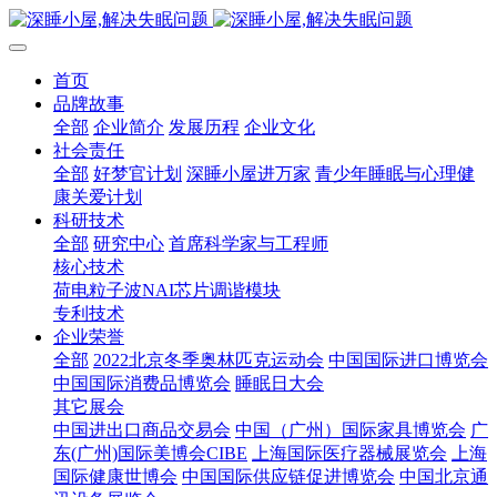
首页
品牌故事
全部
企业简介
发展历程
企业文化
社会责任
全部
好梦官计划
深睡小屋进万家
青少年睡眠与心理健
康关爱计划
科研技术
全部
研究中心
首席科学家与工程师
核心技术
荷电粒子波NAI芯片调谐模块
专利技术
企业荣誉
全部
2022北京冬季奥林匹克运动会
中国国际进口博览会
中国国际消费品博览会
睡眠日大会
其它展会
中国进出口商品交易会
中国（广州）国际家具博览会
广
东(广州)国际美博会CIBE
上海国际医疗器械展览会
上海
国际健康世博会
中国国际供应链促进博览会
中国北京通