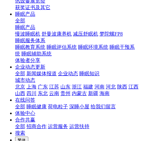
讯设备展览会
获奖证书及其它
睡眠产品
全部
睡眠产品
慢波睡眠机
舒曼波康养机
减压舒眠机
梦陀螺FP8
睡眠服务体系
睡眠教育系统
睡眠评估系统
睡眠环境系统
睡眠干预系
统
睡眠辅助系统
体验者分享
企业动态更新
全部
新闻媒体报道
企业动态
睡眠知识
城市动态
北京
上海
广东
江苏
山东
浙江
福建
河南
河北
陕西
江西
山西
四川
东北
云南
贵州
内蒙古
新疆
海南
在线问答
全部
睡眠健康
荷电粒子
深睡小屋
给我们留言
体验中心
合作共赢
全部
招商合作
运营服务
运营扶持
搜索
繁体