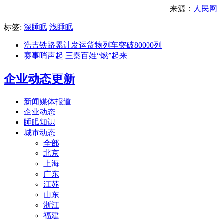
来源：
人民网
标签:
深睡眠
浅睡眠
浩吉铁路累计发运货物列车突破80000列
赛事哨声起 三秦百姓“燃”起来
企业动态更新
新闻媒体报道
企业动态
睡眠知识
城市动态
全部
北京
上海
广东
江苏
山东
浙江
福建