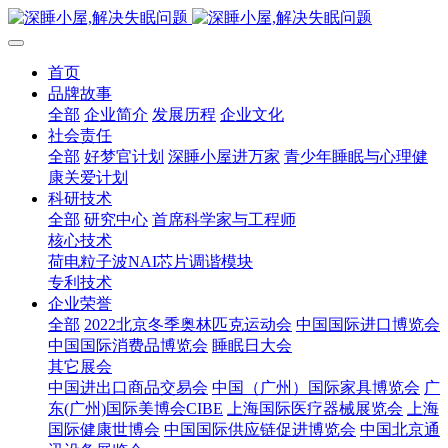
首页
品牌故事
全部
企业简介
发展历程
企业文化
社会责任
全部
好梦官计划
深睡小屋进万家
青少年睡眠与心理健
康关爱计划
科研技术
全部
研究中心
首席科学家与工程师
核心技术
荷电粒子波NAI芯片调谐模块
专利技术
企业荣誉
全部
2022北京冬季奥林匹克运动会
中国国际进口博览会
中国国际消费品博览会
睡眠日大会
其它展会
中国进出口商品交易会
中国（广州）国际家具博览会
广
东(广州)国际美博会CIBE
上海国际医疗器械展览会
上海
国际健康世博会
中国国际供应链促进博览会
中国北京通