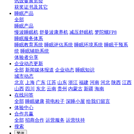
讯设备展览会
获奖证书及其它
睡眠产品
全部
睡眠产品
慢波睡眠机
舒曼波康养机
减压舒眠机
梦陀螺FP8
睡眠服务体系
睡眠教育系统
睡眠评估系统
睡眠环境系统
睡眠干预系
统
睡眠辅助系统
体验者分享
企业动态更新
全部
新闻媒体报道
企业动态
睡眠知识
城市动态
北京
上海
广东
江苏
山东
浙江
福建
河南
河北
陕西
江西
山西
四川
东北
云南
贵州
内蒙古
新疆
海南
在线问答
全部
睡眠健康
荷电粒子
深睡小屋
给我们留言
体验中心
合作共赢
全部
招商合作
运营服务
运营扶持
搜索
繁体