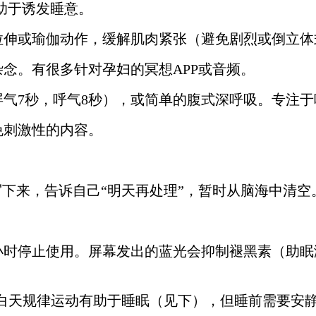
助于诱发睡意。
拉伸或瑜伽动作，缓解肌肉紧张（避免剧烈或倒立体
念。有很多针对孕妇的冥想APP或音频。
秒，屏气7秒，呼气8秒），或简单的腹式深呼吸。专注
免刺激性的内容。
写下来，告诉自己“明天再处理”，暂时从脑海中清空
小时停止使用。屏幕发出的蓝光会抑制褪黑素（助
。白天规律运动有助于睡眠（见下），但睡前需要安