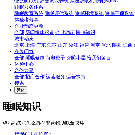
慢波睡眠机
舒曼波康养机
减压舒眠机
梦陀螺FP8
睡眠服务体系
睡眠教育系统
睡眠评估系统
睡眠环境系统
睡眠干预系统
体验者分享
企业动态更新
全部
新闻媒体报道
企业动态
睡眠知识
城市动态
北京
上海
广东
江苏
山东
浙江
福建
河南
河北
陕西
江西
在线问答
全部
睡眠健康
荷电粒子
深睡小屋
给我们留言
体验中心
合作共赢
全部
招商合作
运营服务
运营扶持
搜索
繁体
睡眠知识
孕妈妈失眠怎么办？非药物助眠全攻略
您现在所在位置：