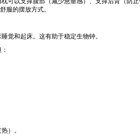
妇枕可以支撑腹部（减少悬垂感）、支撑后背（防
舒服的摆放方式。
床睡觉和起床。这有助于稳定生物钟。
但：
过热）。