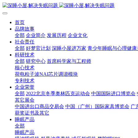
首页
品牌故事
全部
企业简介
发展历程
企业文化
社会责任
全部
好梦官计划
深睡小屋进万家
青少年睡眠与心理健康
科研技术
全部
研究中心
首席科学家与工程师
核心技术
荷电粒子波NAI芯片调谐模块
专利技术
企业荣誉
全部
2022北京冬季奥林匹克运动会
中国国际进口博览会
其它展会
中国进出口商品交易会
中国（广州）国际家具博览会
广
获奖证书及其它
睡眠产品
全部
睡眠产品