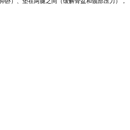
止仰卧）、垫在两腿之间（缓解骨盆和髋部压力），