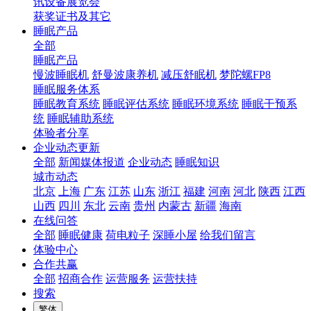
讯设备展览会
获奖证书及其它
睡眠产品
全部
睡眠产品
慢波睡眠机
舒曼波康养机
减压舒眠机
梦陀螺FP8
睡眠服务体系
睡眠教育系统
睡眠评估系统
睡眠环境系统
睡眠干预系
统
睡眠辅助系统
体验者分享
企业动态更新
全部
新闻媒体报道
企业动态
睡眠知识
城市动态
北京
上海
广东
江苏
山东
浙江
福建
河南
河北
陕西
江西
山西
四川
东北
云南
贵州
内蒙古
新疆
海南
在线问答
全部
睡眠健康
荷电粒子
深睡小屋
给我们留言
体验中心
合作共赢
全部
招商合作
运营服务
运营扶持
搜索
繁体