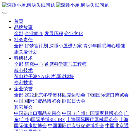
首页
品牌故事
全部
企业简介
发展历程
企业文化
社会责任
全部
好梦官计划
深睡小屋进万家
青少年睡眠与心理健
康关爱计划
科研技术
全部
研究中心
首席科学家与工程师
核心技术
荷电粒子波NAI芯片调谐模块
专利技术
企业荣誉
全部
2022北京冬季奥林匹克运动会
中国国际进口博览会
中国国际消费品博览会
睡眠日大会
其它展会
中国进出口商品交易会
中国（广州）国际家具博览会
广
东(广州)国际美博会CIBE
上海国际医疗器械展览会
上海
国际健康世博会
中国国际供应链促进博览会
中国北京通