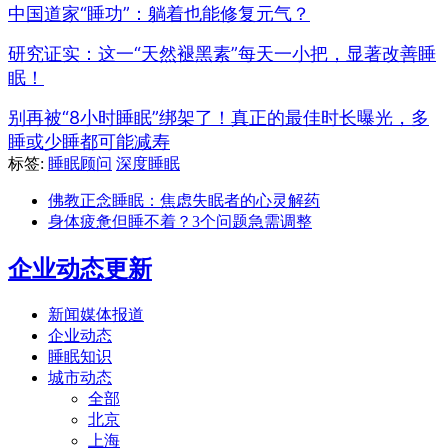
中国道家“睡功”：躺着也能修复元气？
研究证实：这一“天然褪黑素”每天一小把，显著改善睡
眠！
别再被“8小时睡眠”绑架了！真正的最佳时长曝光，多
睡或少睡都可能减寿
标签:
睡眠顾问
深度睡眠
佛教正念睡眠：焦虑失眠者的心灵解药
身体疲惫但睡不着？3个问题急需调整
企业动态更新
新闻媒体报道
企业动态
睡眠知识
城市动态
全部
北京
上海