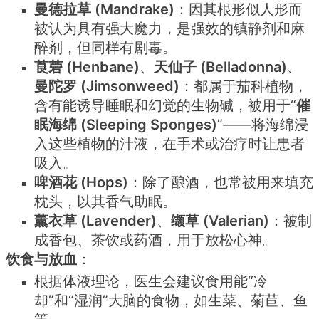
曼德拉草 (Mandrake)
：因其根形似人形而
被认为具有强大魔力，是强效的镇静剂和麻
醉剂，但同样有剧毒。
莨菪 (Henbane)
、
天仙子 (Belladonna)
、
曼陀罗 (Jimsonweed)
：都属于茄科植物，
含有能诱导睡眠和幻觉的生物碱，被用于“
催
眠海绵 (Sleeping Sponges)
”——将海绵浸
入这些植物的汁液，在手术或治疗时让患者
吸入。
啤酒花 (Hops)
：除了酿酒，也常被用来填充
枕头，以其香气助眠。
薰衣草 (Lavender)
、
缬草 (Valerian)
：被制
成香包、茶饮或药酒，用于放松心神。
饮食与放血
：
根据体液理论，医生会建议食用能“冷
却”和“湿润”大脑的食物，如生菜、菊苣、鱼