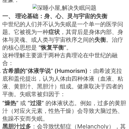
一、 理论基础：身、心、灵与宇宙的失衡
中世纪的人们并不认为失眠是一个单一的医学问
题。它被视为一种
症状
，其背后是身体内部、身
体与灵魂、或人类与宇宙秩序之间的
失衡
。治疗
的核心思想是
“恢复平衡”
。
这种理解主要源于两种古典理论在中世纪的融
合：
古希腊的“体液学说” (Humorism)
：由希波克拉
底和盖伦提出，认为人体由四种体液（血液、粘
液、黄胆汁、黑胆汁）组成。健康取决于四者的
平衡。失眠常被归因于：
“燥热”
或
“过湿”
的体液状态。例如，过多的黄胆
汁（对应火元素，性热干燥）会导致大脑过热、
焦躁不安而失眠。
黑胆汁过多
：会导致忧郁症（Melancholy），其