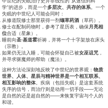
中世纪的失眠治疗史并非线性的“从迷信到科
学”的进步，而是一个
多层次、共存的体系
。一个
失眠的中世纪人可能会同时：
从修道院修士那里获得一剂
缬草药酒
（草药）。
修士在配制药物时，参考了星历表，确保
月亮相
位
合适（星象）。
睡前向
圣·基道霍
祈祷，并将一个十字架放在床头
（宗教）。
如果仍无法入睡，可能会怀疑自己被
女巫诅咒
，
并寻求驱魔师的帮助（魔法）。
这种方法论深刻地反映了中世纪的世界观：
物质
世界、人体、星辰与精神世界是一个相互联系、
相互影响的整体
。疾病（包括失眠）是这套系统
失序的信号，而治疗则是动用一切手段——无论
是自然的还是超自然的——来恢复宇宙与个人的
和谐。