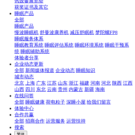
讯设备展览会
获奖证书及其它
睡眠产品
全部
睡眠产品
慢波睡眠机
舒曼波康养机
减压舒眠机
梦陀螺FP8
睡眠服务体系
睡眠教育系统
睡眠评估系统
睡眠环境系统
睡眠干预系
统
睡眠辅助系统
体验者分享
企业动态更新
全部
新闻媒体报道
企业动态
睡眠知识
城市动态
北京
上海
广东
江苏
山东
浙江
福建
河南
河北
陕西
江西
山西
四川
东北
云南
贵州
内蒙古
新疆
海南
在线问答
全部
睡眠健康
荷电粒子
深睡小屋
给我们留言
体验中心
合作共赢
全部
招商合作
运营服务
运营扶持
搜索
繁体