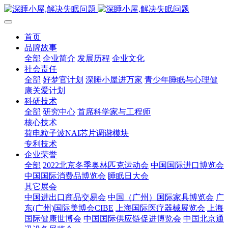
首页
品牌故事
全部
企业简介
发展历程
企业文化
社会责任
全部
好梦官计划
深睡小屋进万家
青少年睡眠与心理健
康关爱计划
科研技术
全部
研究中心
首席科学家与工程师
核心技术
荷电粒子波NAI芯片调谐模块
专利技术
企业荣誉
全部
2022北京冬季奥林匹克运动会
中国国际进口博览会
中国国际消费品博览会
睡眠日大会
其它展会
中国进出口商品交易会
中国（广州）国际家具博览会
广
东(广州)国际美博会CIBE
上海国际医疗器械展览会
上海
国际健康世博会
中国国际供应链促进博览会
中国北京通