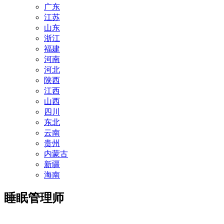
广东
江苏
山东
浙江
福建
河南
河北
陕西
江西
山西
四川
东北
云南
贵州
内蒙古
新疆
海南
睡眠管理师