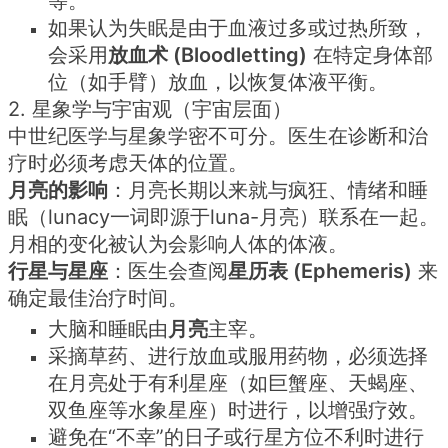
等。
如果认为失眠是由于血液过多或过热所致，
会采用
放血术 (Bloodletting)
在特定身体部
位（如手臂）放血，以恢复体液平衡。
2. 星象学与宇宙观（宇宙层面）
中世纪医学与星象学密不可分。医生在诊断和治
疗时必须考虑天体的位置。
月亮的影响
：月亮长期以来就与疯狂、情绪和睡
眠（lunacy一词即源于luna-月亮）联系在一起。
月相的变化被认为会影响人体的体液。
行星与星座
：医生会查阅
星历表 (Ephemeris)
来
确定最佳治疗时间。
大脑和睡眠由
月亮
主宰。
采摘草药、进行放血或服用药物，必须选择
在月亮处于有利星座（如巨蟹座、天蝎座、
双鱼座等水象星座）时进行，以增强疗效。
避免在“不幸”的日子或行星方位不利时进行