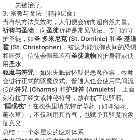
关键治疗。
3. 宗教与魔法（精神层面）
当自然方法失效时，人们便会转向超自然力量。
祈祷与圣物
：向
圣徒
祈祷是常见做法。专门的守
护圣徒，如
圣·多米尼克 (St. Dominic)
和
圣·基道
霍 (St. Christopher)
，被认为能抵御夜间的恐惧
和噩梦。信徒会佩戴装有
圣徒遗物
的护身符或使
用
圣水
。
驱魔与符咒
：如果失眠被怀疑是恶魔作祟，牧师
会进行正式的驱魔仪式。普通人也会使用民间流
传的
符咒 (Charms)
和
护身符 (Amulets)
，上面
刻有拉丁经文或神秘符号，放在枕下以驱邪。
“睡眠枕”
：在枕头里填充特定草药（如啤酒花、
薰衣草），不仅利用其香气，也赋予其驱魔的象
征意义。
总结：一个多层次的应对体系