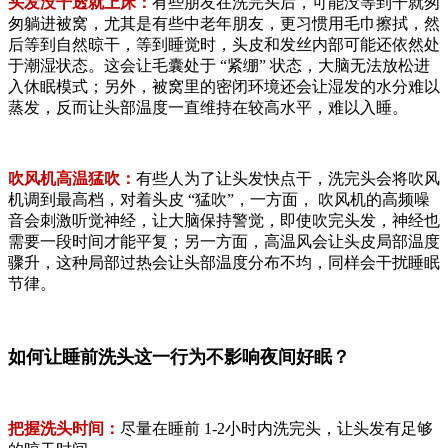
头发没干透就上床：
有些朋友在洗完头后，可能没等到干就匆
匆躺进被窝，尤其是有些中老年朋友，更习惯用毛巾擦拭，然
后等到自然晾干，等到睡觉时，头皮和发丝内部可能还依然处
于潮湿状态。这会让毛囊处于 “紧绷” 状态，大脑无法放松进
入休眠模式；另外，被窝里的密闭环境还会让湿发的水分难以
蒸发，反而让头部温度一直维持在较高水平，难以入睡。
吹风机高温猛吹：
有些人为了让头发快点干，洗完头会将吹风
机调到最高档，对着头皮 “猛吹”，一方面， 吹风机的高频噪
音会刺激听觉神经，让大脑保持警觉，即使吹完头发，神经也
需要一段时间才能平复；另一方面，高温风会让头皮局部温度
骤升，这种局部过热会让头部温度分布不均，同样会干扰睡眠
节律。
如何让睡前洗头这一行为不影响夜间好眠？
把握洗头时间：
尽量在睡前 1-2小时内洗完头，让头发有足够