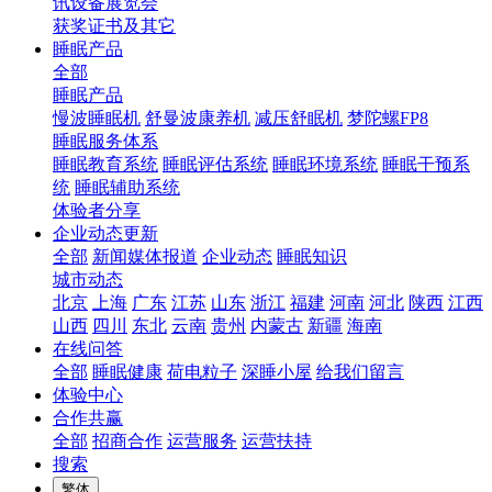
讯设备展览会
获奖证书及其它
睡眠产品
全部
睡眠产品
慢波睡眠机
舒曼波康养机
减压舒眠机
梦陀螺FP8
睡眠服务体系
睡眠教育系统
睡眠评估系统
睡眠环境系统
睡眠干预系
统
睡眠辅助系统
体验者分享
企业动态更新
全部
新闻媒体报道
企业动态
睡眠知识
城市动态
北京
上海
广东
江苏
山东
浙江
福建
河南
河北
陕西
江西
山西
四川
东北
云南
贵州
内蒙古
新疆
海南
在线问答
全部
睡眠健康
荷电粒子
深睡小屋
给我们留言
体验中心
合作共赢
全部
招商合作
运营服务
运营扶持
搜索
繁体