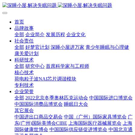
首页
品牌故事
全部
企业简介
发展历程
企业文化
社会责任
全部
好梦官计划
深睡小屋进万家
青少年睡眠与心理健
康关爱计划
科研技术
全部
研究中心
首席科学家与工程师
核心技术
荷电粒子波NAI芯片调谐模块
专利技术
企业荣誉
全部
2022北京冬季奥林匹克运动会
中国国际进口博览会
中国国际消费品博览会
睡眠日大会
其它展会
中国进出口商品交易会
中国（广州）国际家具博览会
广
东(广州)国际美博会CIBE
上海国际医疗器械展览会
上海
国际健康世博会
中国国际供应链促进博览会
中国北京通