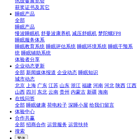
讯设备展览会
获奖证书及其它
睡眠产品
全部
睡眠产品
慢波睡眠机
舒曼波康养机
减压舒眠机
梦陀螺FP8
睡眠服务体系
睡眠教育系统
睡眠评估系统
睡眠环境系统
睡眠干预系
统
睡眠辅助系统
体验者分享
企业动态更新
全部
新闻媒体报道
企业动态
睡眠知识
城市动态
北京
上海
广东
江苏
山东
浙江
福建
河南
河北
陕西
江西
山西
四川
东北
云南
贵州
内蒙古
新疆
海南
在线问答
全部
睡眠健康
荷电粒子
深睡小屋
给我们留言
体验中心
合作共赢
全部
招商合作
运营服务
运营扶持
搜索
繁体