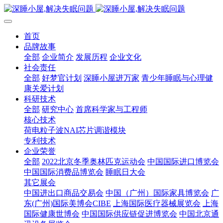
首页
品牌故事
全部
企业简介
发展历程
企业文化
社会责任
全部
好梦官计划
深睡小屋进万家
青少年睡眠与心理健
康关爱计划
科研技术
全部
研究中心
首席科学家与工程师
核心技术
荷电粒子波NAI芯片调谐模块
专利技术
企业荣誉
全部
2022北京冬季奥林匹克运动会
中国国际进口博览会
中国国际消费品博览会
睡眠日大会
其它展会
中国进出口商品交易会
中国（广州）国际家具博览会
广
东(广州)国际美博会CIBE
上海国际医疗器械展览会
上海
国际健康世博会
中国国际供应链促进博览会
中国北京通