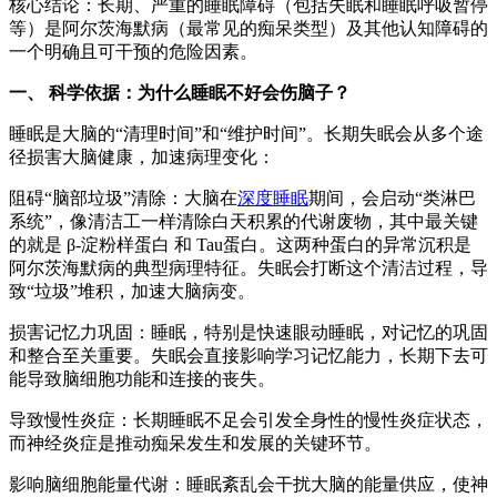
核心结论：长期、严重的睡眠障碍（包括失眠和睡眠呼吸暂停
等）是阿尔茨海默病（最常见的痴呆类型）及其他认知障碍的
一个明确且可干预的危险因素。
一、 科学依据：为什么睡眠不好会伤脑子？
睡眠是大脑的“清理时间”和“维护时间”。长期失眠会从多个途
径损害大脑健康，加速病理变化：
阻碍“脑部垃圾”清除：大脑在
深度睡眠
期间，会启动“类淋巴
系统”，像清洁工一样清除白天积累的代谢废物，其中最关键
的就是 β-淀粉样蛋白 和 Tau蛋白。这两种蛋白的异常沉积是
阿尔茨海默病的典型病理特征。失眠会打断这个清洁过程，导
致“垃圾”堆积，加速大脑病变。
损害记忆力巩固：睡眠，特别是快速眼动睡眠，对记忆的巩固
和整合至关重要。失眠会直接影响学习记忆能力，长期下去可
能导致脑细胞功能和连接的丧失。
导致慢性炎症：长期睡眠不足会引发全身性的慢性炎症状态，
而神经炎症是推动痴呆发生和发展的关键环节。
影响脑细胞能量代谢：睡眠紊乱会干扰大脑的能量供应，使神