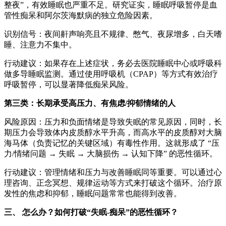
整夜”，有效睡眠也严重不足。研究证实，睡眠呼吸暂停是血
管性痴呆和阿尔茨海默病的独立危险因素。
识别信号：夜间鼾声响亮且不规律、憋气、夜尿增多，白天嗜
睡、注意力不集中。
行动建议：如果存在上述症状，务必去医院睡眠中心或呼吸科
做多导睡眠监测。通过使用呼吸机（CPAP）等方式有效治疗
呼吸暂停，可以显著降低痴呆风险。
第三类：长期承受高压力、有焦虑/抑郁情绪的人
风险原因：压力和负面情绪是导致失眠的常见原因，同时，长
期压力会导致体内皮质醇水平升高，而高水平的皮质醇对大脑
海马体（负责记忆的关键区域）有毒性作用。这就形成了 “压
力/情绪问题 → 失眠 → 大脑损伤 → 认知下降” 的恶性循环。
行动建议：管理情绪和压力与改善睡眠同等重要。可以通过心
理咨询、正念冥想、规律运动等方式来打破这个循环。治疗原
发性的焦虑和抑郁，睡眠问题常常也能得到改善。
三、 怎么办？如何打破“失眠-痴呆”的恶性循环？