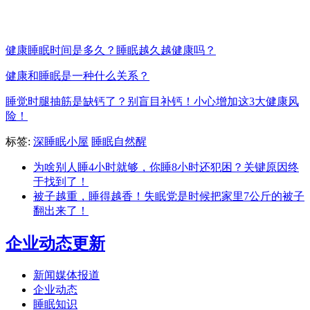
健康睡眠时间是多久？睡眠越久越健康吗？
健康和睡眠是一种什么关系？
睡觉时腿抽筋是缺钙了？别盲目补钙！小心增加这3大健康风
险！
标签:
深睡眠小屋
睡眠自然醒
为啥别人睡4小时就够，你睡8小时还犯困？关键原因终
于找到了！
被子越重，睡得越香！失眠党是时候把家里7公斤的被子
翻出来了！
企业动态更新
新闻媒体报道
企业动态
睡眠知识