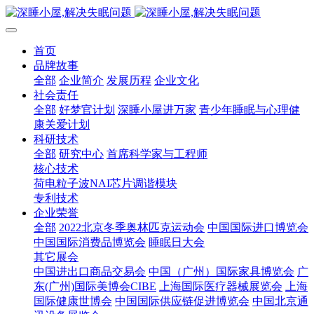
首页
品牌故事
全部
企业简介
发展历程
企业文化
社会责任
全部
好梦官计划
深睡小屋进万家
青少年睡眠与心理健
康关爱计划
科研技术
全部
研究中心
首席科学家与工程师
核心技术
荷电粒子波NAI芯片调谐模块
专利技术
企业荣誉
全部
2022北京冬季奥林匹克运动会
中国国际进口博览会
中国国际消费品博览会
睡眠日大会
其它展会
中国进出口商品交易会
中国（广州）国际家具博览会
广
东(广州)国际美博会CIBE
上海国际医疗器械展览会
上海
国际健康世博会
中国国际供应链促进博览会
中国北京通