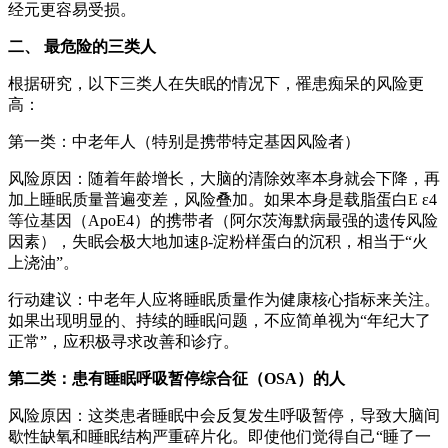
经元更容易受损。
二、 最危险的三类人
根据研究，以下三类人在失眠的情况下，罹患痴呆的风险更
高：
第一类：中老年人（特别是携带特定基因风险者）
风险原因：随着年龄增长，大脑的清除效率本身就会下降，再
加上睡眠质量普遍变差，风险叠加。如果本身是载脂蛋白E ε4
等位基因（ApoE4）的携带者（阿尔茨海默病最强的遗传风险
因素），失眠会极大地加速β-淀粉样蛋白的沉积，相当于“火
上浇油”。
行动建议：中老年人应将睡眠质量作为健康核心指标来关注。
如果出现明显的、持续的睡眠问题，不应简单视为“年纪大了
正常”，应积极寻求改善和诊疗。
第二类：患有睡眠呼吸暂停综合征（OSA）的人
风险原因：这类患者睡眠中会反复发生呼吸暂停，导致大脑间
歇性缺氧和睡眠结构严重碎片化。即使他们觉得自己“睡了一