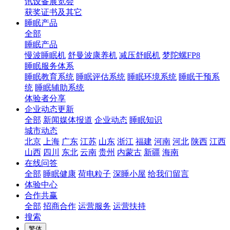
讯设备展览会
获奖证书及其它
睡眠产品
全部
睡眠产品
慢波睡眠机
舒曼波康养机
减压舒眠机
梦陀螺FP8
睡眠服务体系
睡眠教育系统
睡眠评估系统
睡眠环境系统
睡眠干预系
统
睡眠辅助系统
体验者分享
企业动态更新
全部
新闻媒体报道
企业动态
睡眠知识
城市动态
北京
上海
广东
江苏
山东
浙江
福建
河南
河北
陕西
江西
山西
四川
东北
云南
贵州
内蒙古
新疆
海南
在线问答
全部
睡眠健康
荷电粒子
深睡小屋
给我们留言
体验中心
合作共赢
全部
招商合作
运营服务
运营扶持
搜索
繁体