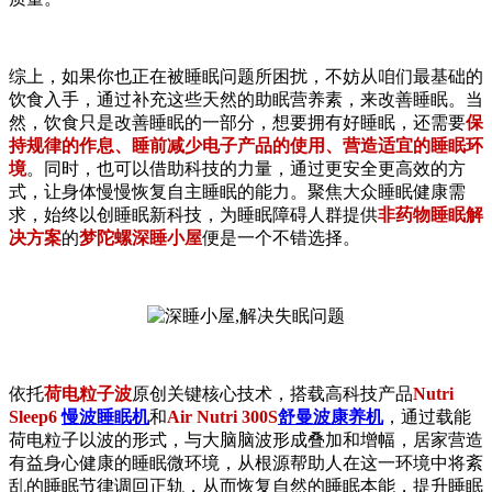
综上，如果你也正在被睡眠问题所困扰，不妨从咱们最基础的
饮食入手，通过补充这些天然的助眠营养素，来改善睡眠。当
然，饮食只是改善睡眠的一部分，想要拥有好睡眠，还需要
保
持规律的作息、睡前减少电子产品的使用、营造适宜的睡眠环
境
。同时，也可以借助科技的力量，通过更安全更高效的方
式，让身体慢慢恢复自主睡眠的能力。聚焦大众睡眠健康需
求，始终以创睡眠新科技，为睡眠障碍人群提供
非药物睡眠解
决方案
的
梦陀螺深睡小屋
便是一个不错选择。
依托
荷电粒子波
原创关键核心技术，搭载高科技产品
Nutri
Sleep6
慢波睡眠机
和
Air Nutri 300S
舒曼波康养机
，通过载能
荷电粒子以波的形式，与大脑脑波形成叠加和增幅，居家营造
有益身心健康的睡眠微环境，从根源帮助人在这一环境中将紊
乱的睡眠节律调回正轨，从而恢复自然的睡眠本能，提升睡眠