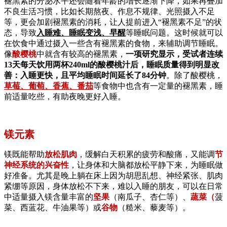
褪黑素的分泌水平还会随着年龄的增长逐渐下降，如果再叠加
不良生活习惯，比如长期熬夜、作息不规律、光照摄入不足
等，更会加剧褪黑素的消耗，让人提前进入“褪黑素不足”的状
态，导致
入睡难、睡眠变浅、早醒
等睡眠问题。这时候就可以
在饮食中通过摄入一些含有褪黑素的食物，来辅助调节睡眠。
像
酸樱桃
中就含有较高的褪黑素，
一项研究显示，受试者连续
13天每天饮用两杯240ml的酸樱桃汁后，睡眠质量得到明显改
善：入睡更快，且平均睡眠时间延长了84分钟
。除了酸樱桃，
草莓、葡萄、香蕉、番茄
等食物中也含有一定量的褪黑素，睡
前适量吃些，有助夜晚更好入睡。
镁元素
镁既能帮助
放松肌肉
，缓解白天积累的疲劳和酸痛，又能调
节
神经系统的兴奋性
，让身体和大脑都放松平静下来，为睡眠做
好准备。尤其是晚上躺在床上因为胡思乱想、神经紧张、肌肉
紧绷等原因，身体放松不下来，难以入睡的朋友，可以在日常
中适量摄入镁含量丰富的
坚果
（南瓜子、杏仁等）、
蔬菜（
菠
菜、西蓝花、牛油果等）或
谷物
（糙米、藜麦等）。