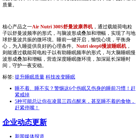
质量。
核心产品之一
Air Nutri 300S舒曼波康养机
，通过载能荷电粒
子以舒曼波频率的形式，与脑波形成叠加和增幅，实现了与地
球舒曼波共振的微环境。睡前一键开启，愉悦心境，平衡身
心，为入睡提供良好的心理条件。
Nutri sleep6慢波睡眠机
，
则能通过载能荷电粒子以有助睡眠频率的形式，与大脑睡眠慢
波形成叠加和增幅，营造深度睡眠微环境，加深延长深睡时
间，守护一夜安稳。
标签:
提升睡眠质量
科技改变睡眠
睡不着、睡不实？警惕这6个伤眠又伤身的睡前习惯！赶
紧戒掉
5种可能总让你在凌晨三四点醒来，甚至睡不着的食物，
赶紧停嘴！
企业动态更新
新闻媒体报道