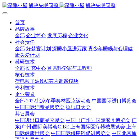
首页
品牌故事
全部
企业简介
发展历程
企业文化
社会责任
全部
好梦官计划
深睡小屋进万家
青少年睡眠与心理健
康关爱计划
科研技术
全部
研究中心
首席科学家与工程师
核心技术
荷电粒子波NAI芯片调谐模块
专利技术
企业荣誉
全部
2022北京冬季奥林匹克运动会
中国国际进口博览会
中国国际消费品博览会
睡眠日大会
其它展会
中国进出口商品交易会
中国（广州）国际家具博览会
广
东(广州)国际美博会CIBE
上海国际医疗器械展览会
上海
国际健康世博会
中国国际供应链促进博览会
中国北京通