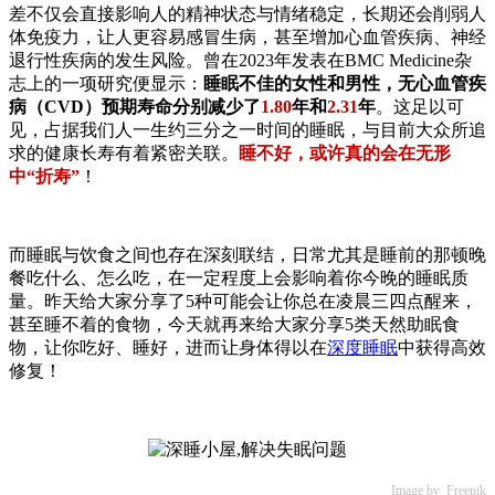
差不仅会直接影响人的精神状态与情绪稳定，长期还会削弱人
体免疫力，让人更容易感冒生病，甚至增加心血管疾病、神经
退行性疾病的发生风险。曾在2023年发表在BMC Medicine杂
志上的一项研究便显示：
睡眠不佳的女性和男性，无心血管疾
病（CVD）预期寿命分别减少了
1.80
年和
2.31
年
。这足以可
见，占据我们人一生约三分之一时间的睡眠，与目前大众所追
求的健康长寿有着紧密关联。
睡不好，或许真的会在无形
中“折寿”
！
而睡眠与饮食之间也存在深刻联结，日常尤其是睡前的那顿晚
餐吃什么、怎么吃，在一定程度上会影响着你今晚的睡眠质
量。昨天给大家分享了5种可能会让你总在凌晨三四点醒来，
甚至睡不着的食物，今天就再来给大家分享5类天然助眠食
物，让你吃好、睡好，进而让身体得以在
深度睡眠
中获得高效
修复！
Image by Freepik