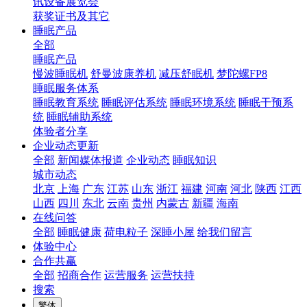
讯设备展览会
获奖证书及其它
睡眠产品
全部
睡眠产品
慢波睡眠机
舒曼波康养机
减压舒眠机
梦陀螺FP8
睡眠服务体系
睡眠教育系统
睡眠评估系统
睡眠环境系统
睡眠干预系
统
睡眠辅助系统
体验者分享
企业动态更新
全部
新闻媒体报道
企业动态
睡眠知识
城市动态
北京
上海
广东
江苏
山东
浙江
福建
河南
河北
陕西
江西
山西
四川
东北
云南
贵州
内蒙古
新疆
海南
在线问答
全部
睡眠健康
荷电粒子
深睡小屋
给我们留言
体验中心
合作共赢
全部
招商合作
运营服务
运营扶持
搜索
繁体