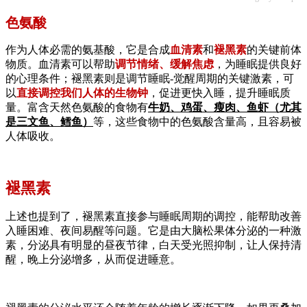
色氨酸
作为人体必需的氨基酸，它是合成
血清素
和
褪黑素
的关键前体
物质。血清素可以帮助
调节情绪、缓解焦虑
，为睡眠提供良好
的心理条件；褪黑素则是调节睡眠-觉醒周期的关键激素，可
以
直接调控我们人体的生物钟
，促进更快入睡，提升睡眠质
量。富含天然色氨酸的食物有
牛奶、鸡蛋、瘦肉、鱼虾（尤其
是三文鱼、鳕鱼）
等，这些食物中的色氨酸含量高，且容易被
人体吸收。
褪黑素
上述也提到了，褪黑素直接参与睡眠周期的调控，能帮助改善
入睡困难、夜间易醒等问题。它是由大脑松果体分泌的一种激
素，分泌具有明显的昼夜节律，白天受光照抑制，让人保持清
醒，晚上分泌增多，从而促进睡意。