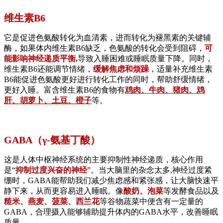
维生素B6
它是促进色氨酸转化为血清素，进而转化为褪黑素的关键辅
酶，如果体内维生素B6缺乏，色氨酸的转化会受到阻碍，
可
能影响神经递质平衡,
导致入睡困难或睡眠质量下降。同时，
维生素B6还能调节情绪，
缓解焦虑和烦躁
，适量补充维生素
B6能促进色氨酸更好进行转化工作的同时，帮助舒缓情绪，
更好入睡。富含维生素B6的食物有
鸡肉、牛肉、猪肉、鸡
肝、胡萝卜、土豆、橙子
等。
GABA（γ-氨基丁酸）
这是人体中枢神经系统的主要抑制性神经递质，核心作用
是“
抑制过度兴奋的神经
”。当大脑里的杂念太多,神经过度紧
绷时，GABA能帮助我们减少焦虑感和紧张感，让大脑快速平
静下来，从而更容易进入睡眠。像
酸奶、泡菜
等发酵食品以及
糙米、燕麦、菠菜、西兰花
等谷物蔬菜中便含有一定量的
GABA，合理摄入能够辅助提升体内的GABA水平，改善睡眠
质量。