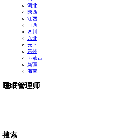
河北
陕西
江西
山西
四川
东北
云南
贵州
内蒙古
新疆
海南
睡眠管理师
搜索