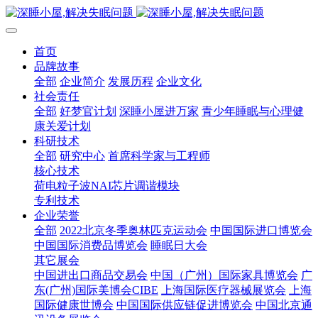
首页
品牌故事
全部
企业简介
发展历程
企业文化
社会责任
全部
好梦官计划
深睡小屋进万家
青少年睡眠与心理健
康关爱计划
科研技术
全部
研究中心
首席科学家与工程师
核心技术
荷电粒子波NAI芯片调谐模块
专利技术
企业荣誉
全部
2022北京冬季奥林匹克运动会
中国国际进口博览会
中国国际消费品博览会
睡眠日大会
其它展会
中国进出口商品交易会
中国（广州）国际家具博览会
广
东(广州)国际美博会CIBE
上海国际医疗器械展览会
上海
国际健康世博会
中国国际供应链促进博览会
中国北京通