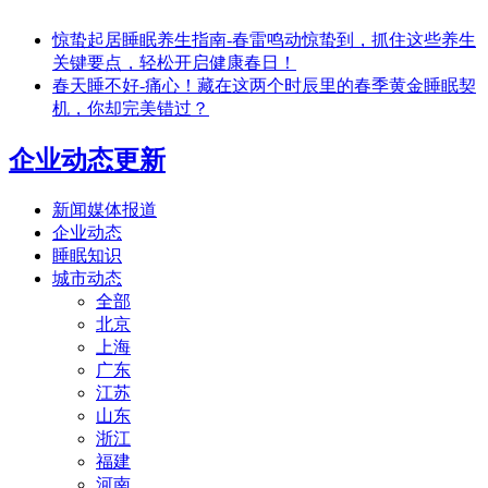
惊蛰起居睡眠养生指南-春雷鸣动惊蛰到，抓住这些养生
关键要点，轻松开启健康春日！
春天睡不好-痛心！藏在这两个时辰里的春季黄金睡眠契
机，你却完美错过？
企业动态更新
新闻媒体报道
企业动态
睡眠知识
城市动态
全部
北京
上海
广东
江苏
山东
浙江
福建
河南