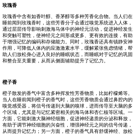
玫瑰香
玫瑰香中含有如香叶醇、香茅醇等多种芳香化合物。当人们在
睡前闻到玫瑰香时，这些芳香分子会通过嗅觉系统进入人体，
通过层层传导影响刺激海马体中的神经元活动，促进神经发生
和突触可塑性，使神经元之间形成更多、更有效的连接，有助
于增强记忆的编码和存储能力。同时，玫瑰香还具有镇静安神
作用，可降低人体内的应激激素水平，缓解紧张焦虑情绪，帮
助人们放松身心进入良好的睡眠状态，而睡眠对于记忆的巩固
和整合至关重要，从而从侧面辅助提升了记忆力。
橙子香
橙子散发的香气中富含多种挥发性芳香物质，比如柠檬烯等。
当人在睡前闻到橙子的香气时，这些芳香物质会通过鼻腔内的
嗅觉感受器，将信号传递到大脑的嗅球，进而传导至大脑的多
个区域，尤其是与记忆紧密相关的海马体和杏仁核等区域。一
方面，它能刺激大脑神经细胞，促进神经递质的分泌和释放，
有助于调节神经细胞的兴奋性，增强神经元之间的信号传递，
从而提升记忆力；另一方面，橙子的香气具有舒缓神经、放松