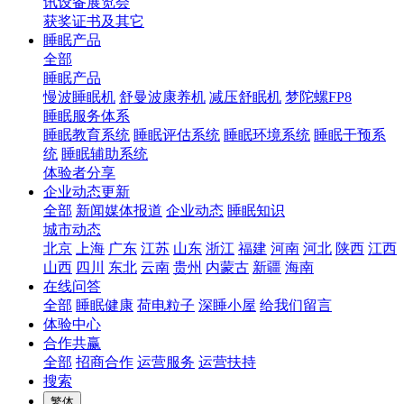
讯设备展览会
获奖证书及其它
睡眠产品
全部
睡眠产品
慢波睡眠机
舒曼波康养机
减压舒眠机
梦陀螺FP8
睡眠服务体系
睡眠教育系统
睡眠评估系统
睡眠环境系统
睡眠干预系
统
睡眠辅助系统
体验者分享
企业动态更新
全部
新闻媒体报道
企业动态
睡眠知识
城市动态
北京
上海
广东
江苏
山东
浙江
福建
河南
河北
陕西
江西
山西
四川
东北
云南
贵州
内蒙古
新疆
海南
在线问答
全部
睡眠健康
荷电粒子
深睡小屋
给我们留言
体验中心
合作共赢
全部
招商合作
运营服务
运营扶持
搜索
繁体