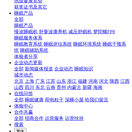
讯设备展览会
获奖证书及其它
睡眠产品
全部
睡眠产品
慢波睡眠机
舒曼波康养机
减压舒眠机
梦陀螺FP8
睡眠服务体系
睡眠教育系统
睡眠评估系统
睡眠环境系统
睡眠干预系
统
睡眠辅助系统
体验者分享
企业动态更新
全部
新闻媒体报道
企业动态
睡眠知识
城市动态
北京
上海
广东
江苏
山东
浙江
福建
河南
河北
陕西
江西
山西
四川
东北
云南
贵州
内蒙古
新疆
海南
在线问答
全部
睡眠健康
荷电粒子
深睡小屋
给我们留言
体验中心
合作共赢
全部
招商合作
运营服务
运营扶持
搜索
繁体