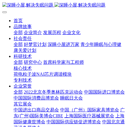
首页
品牌故事
全部
企业简介
发展历程
企业文化
社会责任
全部
好梦官计划
深睡小屋进万家
青少年睡眠与心理健
康关爱计划
科研技术
全部
研究中心
首席科学家与工程师
核心技术
荷电粒子波NAI芯片调谐模块
专利技术
企业荣誉
全部
2022北京冬季奥林匹克运动会
中国国际进口博览会
中国国际消费品博览会
睡眠日大会
其它展会
中国进出口商品交易会
中国（广州）国际家具博览会
广
东(广州)国际美博会CIBE
上海国际医疗器械展览会
上海
国际健康世博会
中国国际供应链促进博览会
中国北京通