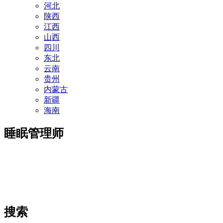
河北
陕西
江西
山西
四川
东北
云南
贵州
内蒙古
新疆
海南
睡眠管理师
搜索