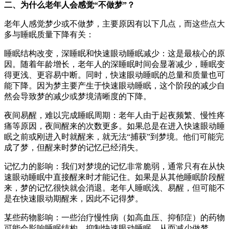
二、为什么老年人会感觉“不做梦”？
老年人感觉梦少或不做梦，主要原因有以下几点，而这些点大
多与睡眠质量下降有关：
睡眠结构改变，深睡眠和快速眼动睡眠减少：这是最核心的原
因。随着年龄增长，老年人的深睡眠时间会显著减少，睡眠变
得更浅、更容易中断。同时，快速眼动睡眠的总量和质量也可
能下降。因为梦主要产生于快速眼动睡眠，这个阶段的减少自
然会导致梦的减少或梦境清晰度的下降。
夜间易醒，难以完成睡眠周期：老年人由于起夜频繁、慢性疼
痛等原因，夜间醒来的次数更多。如果总是在进入快速眼动睡
眠之前或刚进入时就醒来，就无法“捕获”到梦境。他们可能完
成了梦，但醒来时梦的记忆已经消失。
记忆力的影响：我们对梦境的记忆非常脆弱，通常只有在从快
速眼动睡眠中直接醒来时才能记住。如果是从其他睡眠阶段醒
来，梦的记忆很快就会消退。老年人睡眠浅、易醒，但可能不
是在快速眼动期醒来，因此不记得梦。
某些药物影响：一些治疗慢性病（如高血压、抑郁症）的药物
可能会影响睡眠结构，抑制快速眼动睡眠，从而减少做梦。