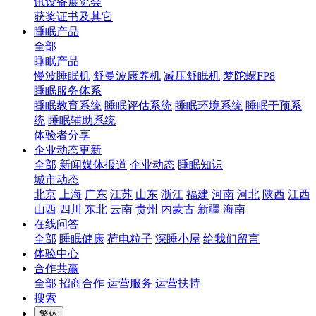
讯设备展览会
获奖证书及其它
睡眠产品
全部
睡眠产品
慢波睡眠机
舒曼波康养机
减压舒眠机
梦陀螺FP8
睡眠服务体系
睡眠教育系统
睡眠评估系统
睡眠环境系统
睡眠干预系
统
睡眠辅助系统
体验者分享
企业动态更新
全部
新闻媒体报道
企业动态
睡眠知识
城市动态
北京
上海
广东
江苏
山东
浙江
福建
河南
河北
陕西
江西
山西
四川
东北
云南
贵州
内蒙古
新疆
海南
在线问答
全部
睡眠健康
荷电粒子
深睡小屋
给我们留言
体验中心
合作共赢
全部
招商合作
运营服务
运营扶持
搜索
繁体