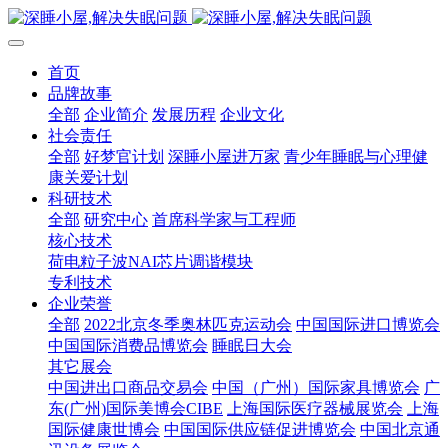
首页
品牌故事
全部
企业简介
发展历程
企业文化
社会责任
全部
好梦官计划
深睡小屋进万家
青少年睡眠与心理健
康关爱计划
科研技术
全部
研究中心
首席科学家与工程师
核心技术
荷电粒子波NAI芯片调谐模块
专利技术
企业荣誉
全部
2022北京冬季奥林匹克运动会
中国国际进口博览会
中国国际消费品博览会
睡眠日大会
其它展会
中国进出口商品交易会
中国（广州）国际家具博览会
广
东(广州)国际美博会CIBE
上海国际医疗器械展览会
上海
国际健康世博会
中国国际供应链促进博览会
中国北京通