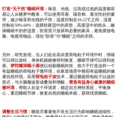
打造“无干扰”睡眠环境：
噪音、光线、过高或过低的温度都容
易让人从睡梦中醒来，可以使用耳塞、隔音棉、遮光性好的窗
帘，减少噪音和光线的干扰；温度控制在18-22℃之间，湿度
控制在50%-60%；选择软硬适中的床垫，高度适中的枕头，确
保睡眠中的舒适度；卧室里只放床和必要的家具，避免摆放电
脑、电视等物品，强化“卧室”与“睡眠”之间的关联。
另外，研究发现，当人们处在高浓度荷电粒子环境中时，情绪
可以得以放松，身体机能能够得到恢复，睡眠节律可以得到改
善。
梦陀螺深睡小屋
便以创新睡眠科技，致力于打造这样一个
有益睡眠的荷电粒子微环境，在家居场景中模拟有益睡眠的健
康自然环境。应用
荷电粒子波
技术，通过载能荷电粒子以波的
形式，与大脑脑波形成叠加和增幅，
营造有益身心健康的睡眠
微环境
，帮助人在这个环境里，稳定自主神经系统，平衡身
心，重启睡眠节律，恢复自然的睡眠本能，获得优质睡眠。
调整生活习惯：
睡前尽量避免不良生活行为影响睡眠连续性，