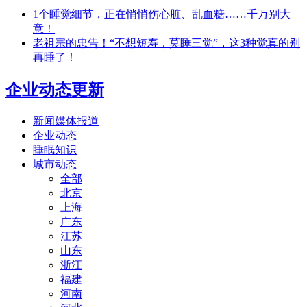
1个睡觉细节，正在悄悄伤心脏、乱血糖……千万别大
意！
老祖宗的忠告！“不想短寿，莫睡三觉”，这3种觉真的别
再睡了！
企业动态更新
新闻媒体报道
企业动态
睡眠知识
城市动态
全部
北京
上海
广东
江苏
山东
浙江
福建
河南