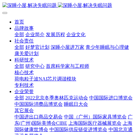
首页
品牌故事
全部
企业简介
发展历程
企业文化
社会责任
全部
好梦官计划
深睡小屋进万家
青少年睡眠与心理健
康关爱计划
科研技术
全部
研究中心
首席科学家与工程师
核心技术
荷电粒子波NAI芯片调谐模块
专利技术
企业荣誉
全部
2022北京冬季奥林匹克运动会
中国国际进口博览会
中国国际消费品博览会
睡眠日大会
其它展会
中国进出口商品交易会
中国（广州）国际家具博览会
广
东(广州)国际美博会CIBE
上海国际医疗器械展览会
上海
国际健康世博会
中国国际供应链促进博览会
中国北京通