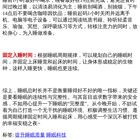
睡前1小时最好不喝水；晚餐最好在19点前完成，避免进食时
间过晚过量，以清淡易消化为主；睡前别喝酒，别抽烟，下午
14点后不要喝含咖啡因饮品；睡前起码1小时关闭并远离手
机、电脑等电子设备，可以通过阅读纸质书籍、聆听轻柔音
乐、瑜伽、冥想、深呼吸练习等方式，转移注意力的同时，放
松身心，为入睡做准备。
固定入睡时间：
根据睡眠周期规律，可以规划自己的睡眠时
间，并固定上床睡觉和起床的时间，让身体形成稳定的生物
钟，这样入睡更快，睡眠也更连续。
综上，睡眠总时长并不是衡量睡得好不好的唯一指标，关键还
是要看睡眠的连续性与完整性。与其盲目追求数字带来的安全
感，不如用心提升一下睡眠的“完整度”。从今晚开始，不妨试
着为自己打造一个无干扰的睡眠环境、积极调整生活习惯、遵
循周期规律固定时间入睡和起床，用心感受一个深沉不被打扰
的幸福安稳之夜~
标签:
提升睡眠质量
睡眠科技