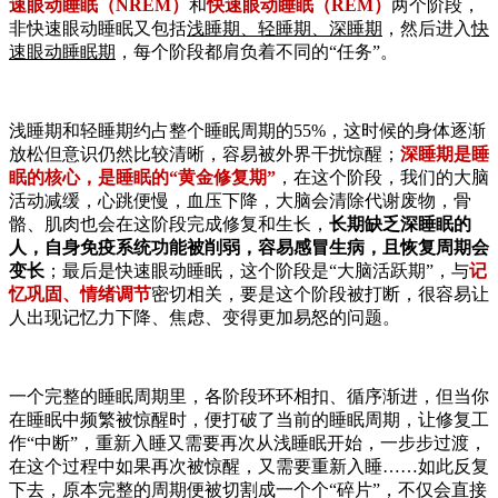
速眼动睡眠（NREM）
和
快速眼动睡眠（REM）
两个阶段，
非快速眼动睡眠又包括
浅睡期、轻睡期、深睡期
，然后进入
快
速眼动睡眠期
，每个阶段都肩负着不同的“任务”。
浅睡期和轻睡期约占整个睡眠周期的55%，这时候的身体逐渐
放松但意识仍然比较清晰，容易被外界干扰惊醒；
深睡期是睡
眠的核心，是睡眠的“黄金修复期”
，在这个阶段，我们的大脑
活动减缓，心跳便慢，血压下降，大脑会清除代谢废物，骨
骼、肌肉也会在这阶段完成修复和生长，
长期缺乏深睡眠的
人，自身免疫系统功能被削弱，容易感冒生病，且恢复周期会
变长
；最后是快速眼动睡眠，这个阶段是“大脑活跃期”，与
记
忆巩固、情绪调节
密切相关，要是这个阶段被打断，很容易让
人出现记忆力下降、焦虑、变得更加易怒的问题。
一个完整的睡眠周期里，各阶段环环相扣、循序渐进，但当你
在睡眠中频繁被惊醒时，便打破了当前的睡眠周期，让修复工
作“中断”，重新入睡又需要再次从浅睡眠开始，一步步过渡，
在这个过程中如果再次被惊醒，又需要重新入睡……如此反复
下去，原本完整的周期便被切割成一个个“碎片”，不仅会直接