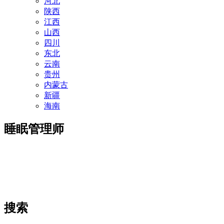
河北
陕西
江西
山西
四川
东北
云南
贵州
内蒙古
新疆
海南
睡眠管理师
搜索