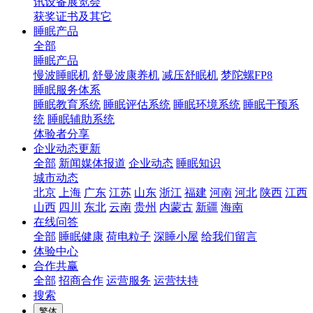
讯设备展览会
获奖证书及其它
睡眠产品
全部
睡眠产品
慢波睡眠机
舒曼波康养机
减压舒眠机
梦陀螺FP8
睡眠服务体系
睡眠教育系统
睡眠评估系统
睡眠环境系统
睡眠干预系
统
睡眠辅助系统
体验者分享
企业动态更新
全部
新闻媒体报道
企业动态
睡眠知识
城市动态
北京
上海
广东
江苏
山东
浙江
福建
河南
河北
陕西
江西
山西
四川
东北
云南
贵州
内蒙古
新疆
海南
在线问答
全部
睡眠健康
荷电粒子
深睡小屋
给我们留言
体验中心
合作共赢
全部
招商合作
运营服务
运营扶持
搜索
繁体