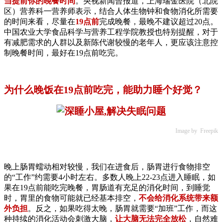
当提前你的晚餐时间
。央视新闻曾报道，上海瑞金医院（北院
区）营养科一营养师表示，结合人体生物钟和食物消化所需要
的时间来看，尽量在
19点前
完成晚餐，最晚不建议超过20点。
中国农业大学食品科学与营养工程学院教授也特别提醒，对于
有减肥需求的人群以及新陈代谢较慢的老年人，更应该注意控
制晚餐时间，最好在19点前吃完。
为什么晚饭在19点前吃完，能助力睡个好觉？
Image by Freepik
晚上肠胃蠕动相对较慢，我们在进食后，肠胃进行食物排空
的“工作”约需要4小时左右。多数人晚上22-23点进入睡眠，如
果在19点前能吃完晚餐，胃肠道有充足的消化时间，到睡觉
时，胃里的食物可能就已经基本排空，
不会给消化系统带来额
外负担
。反之，如果吃得太晚，肠胃就需要“加班”工作，而这
种持续的消化活动会刺激大脑，
让大脑无法完全放松
，自然难