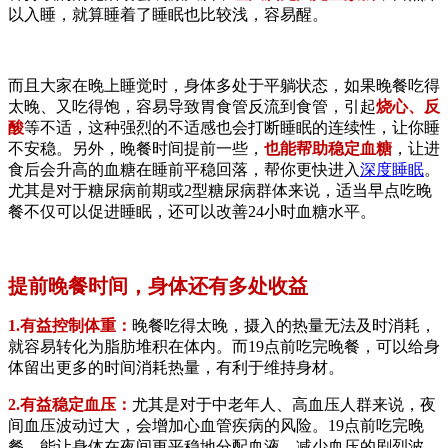
以入睡，就算睡着了睡眠也比较浅，容易醒。
而且大家在晚上睡觉时，身体多处于平躺状态，如果晚餐吃得
太晚、又吃得饱，容易导致胃食管反流到食管，引起
烧心、反
酸
等不适，这种强烈的不适感也会打断睡眠的连续性，让你睡
不安稳。另外，晚餐时间提前一些，
也能帮助稳定血糖
，让进
食后会升高的血糖在睡前平稳回落，帮你更快进入
深度睡眠
。
尤其是对于糖尿病前期或2型糖尿病群体来说，适当早点吃晚
餐不仅可以促进睡眠，还可以改善24小时血糖水平。
提前晚餐时间，身体还有多处收益
1.有益控制体重：
晚餐吃得太晚，摄入的热量无法及时消耗，
就容易转化为脂肪堆积在体内。而19点前吃完晚餐，可以给身
体留出更多的时间消耗热量，有利于维持身材。
2.有益稳定血压：
尤其是对于中老年人、高血压人群来说，夜
间血压波动过大，会增加心血管疾病的风险。19点前吃完晚
餐，能让身体在夜间更平稳地分配血液，减少血压的剧烈波