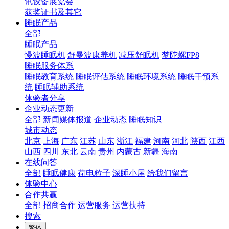
讯设备展览会
获奖证书及其它
睡眠产品
全部
睡眠产品
慢波睡眠机
舒曼波康养机
减压舒眠机
梦陀螺FP8
睡眠服务体系
睡眠教育系统
睡眠评估系统
睡眠环境系统
睡眠干预系
统
睡眠辅助系统
体验者分享
企业动态更新
全部
新闻媒体报道
企业动态
睡眠知识
城市动态
北京
上海
广东
江苏
山东
浙江
福建
河南
河北
陕西
江西
山西
四川
东北
云南
贵州
内蒙古
新疆
海南
在线问答
全部
睡眠健康
荷电粒子
深睡小屋
给我们留言
体验中心
合作共赢
全部
招商合作
运营服务
运营扶持
搜索
繁体