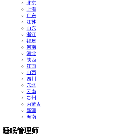
北京
上海
广东
江苏
山东
浙江
福建
河南
河北
陕西
江西
山西
四川
东北
云南
贵州
内蒙古
新疆
海南
睡眠管理师