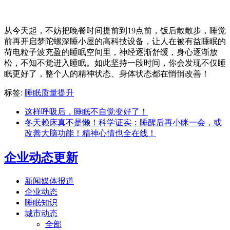
从今天起，不妨把晚餐时间提前到19点前，饭后散散步，睡觉
前再开启梦陀螺深睡小屋的高科技设备，让人在被有益睡眠的
荷电粒子波充盈的睡眠空间里，神经逐渐舒缓，身心逐渐放
松，不知不觉进入睡眠。如此坚持一段时间，你会发现不仅睡
眠更好了，整个人的精神状态、身体状态都在悄悄改善！
标签:
睡眠质量提升
这样呼吸后，睡眠不自觉变好了！
冬天赖床真不是懒！科学证实：睡醒后再小眯一会，或
改善大脑功能！精神心情也全在线！
企业动态更新
新闻媒体报道
企业动态
睡眠知识
城市动态
全部