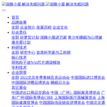
首页
品牌故事
全部
企业简介
发展历程
企业文化
社会责任
全部
好梦官计划
深睡小屋进万家
青少年睡眠与心理健
康关爱计划
科研技术
全部
研究中心
首席科学家与工程师
核心技术
荷电粒子波NAI芯片调谐模块
专利技术
企业荣誉
全部
2022北京冬季奥林匹克运动会
中国国际进口博览会
中国国际消费品博览会
睡眠日大会
其它展会
中国进出口商品交易会
中国（广州）国际家具博览会
广
东(广州)国际美博会CIBE
上海国际医疗器械展览会
上海
国际健康世博会
中国国际供应链促进博览会
中国北京通