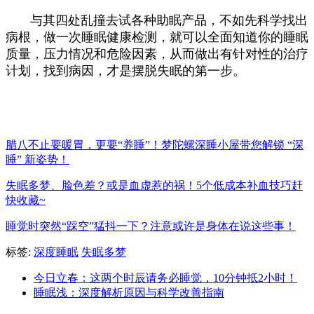
与其四处乱撞去试各种助眠产品，不如先科学找出
病根，做一次睡眠健康检测，就可以全面知道你的睡眠
质量，压力情况和危险因素，从而做出有针对性的治疗
计划，找到病因，才是摆脱失眠的第一步。
腊八不止要暖胃，更要“养睡”！梦陀螺深睡小屋带您解锁 “深
睡” 新姿势！
失眠多梦、脸色差？或是血虚惹的祸！5个低成本补血技巧赶
快收藏~
睡觉时突然“踩空”猛抖一下？注意或许是身体在说这些事！
标签:
深度睡眠
失眠多梦
今日立春：这两个时辰请务必睡觉，10分钟抵2小时！
睡眠浅：深度解析原因与科学改善指南