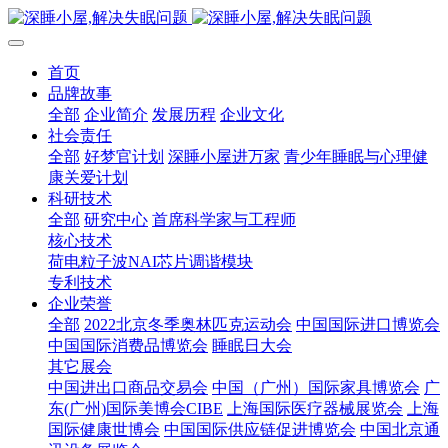
首页
品牌故事
全部
企业简介
发展历程
企业文化
社会责任
全部
好梦官计划
深睡小屋进万家
青少年睡眠与心理健
康关爱计划
科研技术
全部
研究中心
首席科学家与工程师
核心技术
荷电粒子波NAI芯片调谐模块
专利技术
企业荣誉
全部
2022北京冬季奥林匹克运动会
中国国际进口博览会
中国国际消费品博览会
睡眠日大会
其它展会
中国进出口商品交易会
中国（广州）国际家具博览会
广
东(广州)国际美博会CIBE
上海国际医疗器械展览会
上海
国际健康世博会
中国国际供应链促进博览会
中国北京通