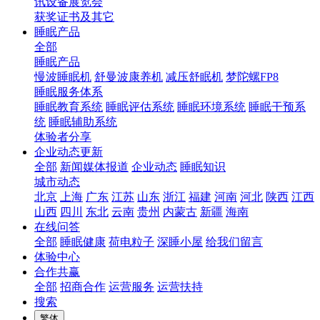
讯设备展览会
获奖证书及其它
睡眠产品
全部
睡眠产品
慢波睡眠机
舒曼波康养机
减压舒眠机
梦陀螺FP8
睡眠服务体系
睡眠教育系统
睡眠评估系统
睡眠环境系统
睡眠干预系
统
睡眠辅助系统
体验者分享
企业动态更新
全部
新闻媒体报道
企业动态
睡眠知识
城市动态
北京
上海
广东
江苏
山东
浙江
福建
河南
河北
陕西
江西
山西
四川
东北
云南
贵州
内蒙古
新疆
海南
在线问答
全部
睡眠健康
荷电粒子
深睡小屋
给我们留言
体验中心
合作共赢
全部
招商合作
运营服务
运营扶持
搜索
繁体