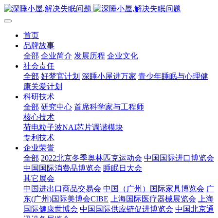
首页
品牌故事
全部
企业简介
发展历程
企业文化
社会责任
全部
好梦官计划
深睡小屋进万家
青少年睡眠与心理健
康关爱计划
科研技术
全部
研究中心
首席科学家与工程师
核心技术
荷电粒子波NAI芯片调谐模块
专利技术
企业荣誉
全部
2022北京冬季奥林匹克运动会
中国国际进口博览会
中国国际消费品博览会
睡眠日大会
其它展会
中国进出口商品交易会
中国（广州）国际家具博览会
广
东(广州)国际美博会CIBE
上海国际医疗器械展览会
上海
国际健康世博会
中国国际供应链促进博览会
中国北京通