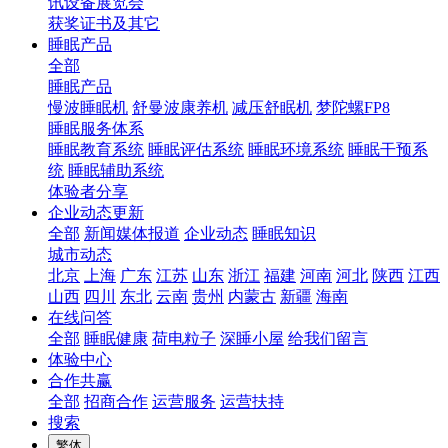
讯设备展览会
获奖证书及其它
睡眠产品
全部
睡眠产品
慢波睡眠机
舒曼波康养机
减压舒眠机
梦陀螺FP8
睡眠服务体系
睡眠教育系统
睡眠评估系统
睡眠环境系统
睡眠干预系
统
睡眠辅助系统
体验者分享
企业动态更新
全部
新闻媒体报道
企业动态
睡眠知识
城市动态
北京
上海
广东
江苏
山东
浙江
福建
河南
河北
陕西
江西
山西
四川
东北
云南
贵州
内蒙古
新疆
海南
在线问答
全部
睡眠健康
荷电粒子
深睡小屋
给我们留言
体验中心
合作共赢
全部
招商合作
运营服务
运营扶持
搜索
繁体