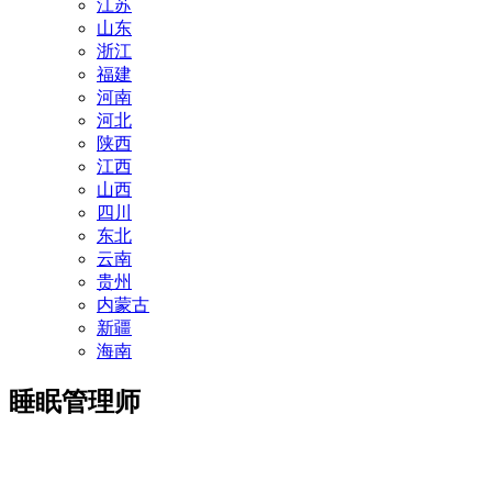
江苏
山东
浙江
福建
河南
河北
陕西
江西
山西
四川
东北
云南
贵州
内蒙古
新疆
海南
睡眠管理师