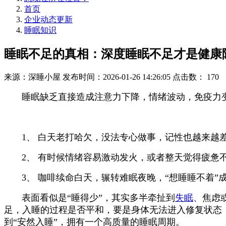
首页
企业动态更新
睡眠知识
睡眠不足的真相：深度睡眠不足才是健康
来源：深睡小屋
发布时间：2026-01-26 14:26:05
点击数：
170
睡眠缺乏直接造成注意力下降，情绪波动，免疫力变差
1、 白天老打哈欠，没法专心做事，记性也越来越差
2、 有时候情绪容易激动发火，或者整天觉得疲惫不
3、 咖啡续命白天，辗转难眠夜晚，“想睡睡不着”成
表面看似是“睡得少”，其实多半牵扯到
失眠
、焦虑
足，入睡的过程是否平和，要是身体无法进入修复状态
到“安然入睡”，拥有一个高质量的睡眠周期。