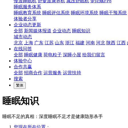
慢波睡眠机
舒曼波康养机
减压舒眠机
梦陀螺FP8
睡眠服务体系
睡眠教育系统
睡眠评估系统
睡眠环境系统
睡眠干预系统
体验者分享
企业动态更新
全部
新闻媒体报道
企业动态
睡眠知识
城市动态
北京
上海
广东
江苏
山东
浙江
福建
河南
河北
陕西
江西
在线问答
全部
睡眠健康
荷电粒子
深睡小屋
给我们留言
体验中心
合作共赢
全部
招商合作
运营服务
运营扶持
搜索
繁体
睡眠知识
睡眠不足的真相：深度睡眠不足才是健康隐形杀手
您现在所在位置：