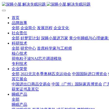
首页
品牌故事
全部
企业简介
发展历程
企业文化
社会责任
全部
好梦官计划
深睡小屋进万家
青少年睡眠与心理健康
科研技术
全部
研究中心
首席科学家与工程师
核心技术
荷电粒子波NAI芯片调谐模块
专利技术
企业荣誉
全部
2022北京冬季奥林匹克运动会
中国国际进口博览会
其它展会
中国进出口商品交易会
中国（广州）国际家具博览会
广
获奖证书及其它
睡眠产品
全部
睡眠产品