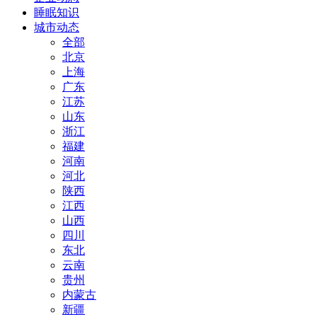
睡眠知识
城市动态
全部
北京
上海
广东
江苏
山东
浙江
福建
河南
河北
陕西
江西
山西
四川
东北
云南
贵州
内蒙古
新疆