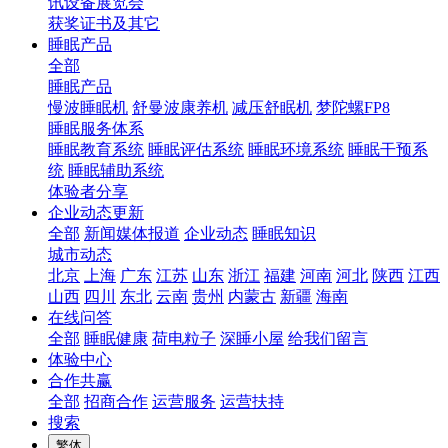
讯设备展览会
获奖证书及其它
睡眠产品
全部
睡眠产品
慢波睡眠机
舒曼波康养机
减压舒眠机
梦陀螺FP8
睡眠服务体系
睡眠教育系统
睡眠评估系统
睡眠环境系统
睡眠干预系
统
睡眠辅助系统
体验者分享
企业动态更新
全部
新闻媒体报道
企业动态
睡眠知识
城市动态
北京
上海
广东
江苏
山东
浙江
福建
河南
河北
陕西
江西
山西
四川
东北
云南
贵州
内蒙古
新疆
海南
在线问答
全部
睡眠健康
荷电粒子
深睡小屋
给我们留言
体验中心
合作共赢
全部
招商合作
运营服务
运营扶持
搜索
繁体