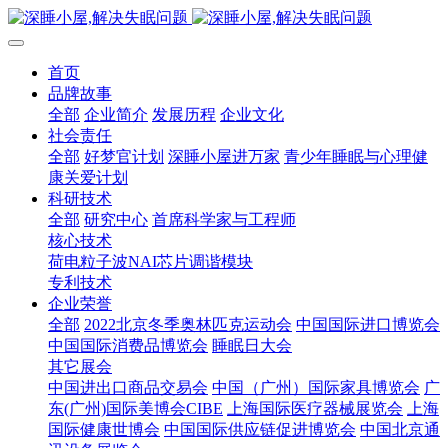
首页
品牌故事
全部
企业简介
发展历程
企业文化
社会责任
全部
好梦官计划
深睡小屋进万家
青少年睡眠与心理健
康关爱计划
科研技术
全部
研究中心
首席科学家与工程师
核心技术
荷电粒子波NAI芯片调谐模块
专利技术
企业荣誉
全部
2022北京冬季奥林匹克运动会
中国国际进口博览会
中国国际消费品博览会
睡眠日大会
其它展会
中国进出口商品交易会
中国（广州）国际家具博览会
广
东(广州)国际美博会CIBE
上海国际医疗器械展览会
上海
国际健康世博会
中国国际供应链促进博览会
中国北京通