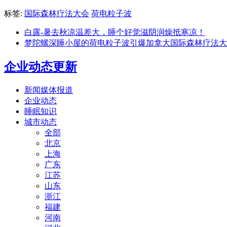
标签:
国际森林疗法大会
荷电粒子波
白露-暑去秋凉温差大，睡个好觉滋阴润燥抵寒凉！
梦陀螺深睡小屋的荷电粒子波引爆加拿大国际森林疗法大
企业动态更新
新闻媒体报道
企业动态
睡眠知识
城市动态
全部
北京
上海
广东
江苏
山东
浙江
福建
河南