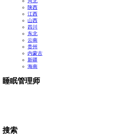
河北
陕西
江西
山西
四川
东北
云南
贵州
内蒙古
新疆
海南
睡眠管理师
搜索