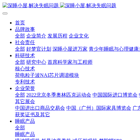
首页
品牌故事
全部
企业简介
发展历程
企业文化
社会责任
全部
好梦官计划
深睡小屋进万家
青少年睡眠与心理健康
科研技术
全部
研究中心
首席科学家与工程师
核心技术
荷电粒子波NAI芯片调谐模块
专利技术
企业荣誉
全部
2022北京冬季奥林匹克运动会
中国国际进口博览会
其它展会
中国进出口商品交易会
中国（广州）国际家具博览会
广
获奖证书及其它
睡眠产品
全部
睡眠产品