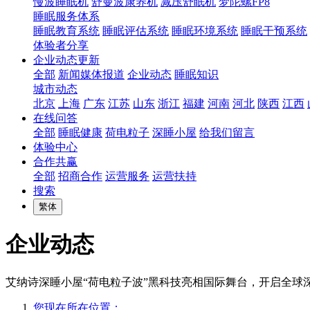
慢波睡眠机
舒曼波康养机
减压舒眠机
梦陀螺FP8
睡眠服务体系
睡眠教育系统
睡眠评估系统
睡眠环境系统
睡眠干预系统
体验者分享
企业动态更新
全部
新闻媒体报道
企业动态
睡眠知识
城市动态
北京
上海
广东
江苏
山东
浙江
福建
河南
河北
陕西
江西
在线问答
全部
睡眠健康
荷电粒子
深睡小屋
给我们留言
体验中心
合作共赢
全部
招商合作
运营服务
运营扶持
搜索
繁体
企业动态
艾纳诗深睡小屋“荷电粒子波”黑科技亮相国际舞台，开启全球
您现在所在位置：